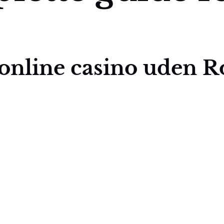
online casino uden R