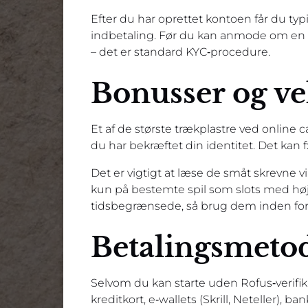
Efter du har oprettet kontoen får du typis
indbetaling. Før du kan anmode om en ud
– det er standard KYC‑procedure.
Bonusser og v
Et af de største trækplastre ved online
du har bekræftet din identitet. Det kan 
Det er vigtigt at læse de småt skrevne 
kun på bestemte spil som slots med høj
tidsbegrænsede, så brug dem inden for 
Betalingsmetod
Selvom du kan starte uden Rofus‑verifi
kreditkort, e‑wallets (Skrill, Neteller),