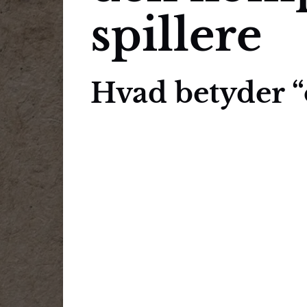
spillere
Hvad betyder “