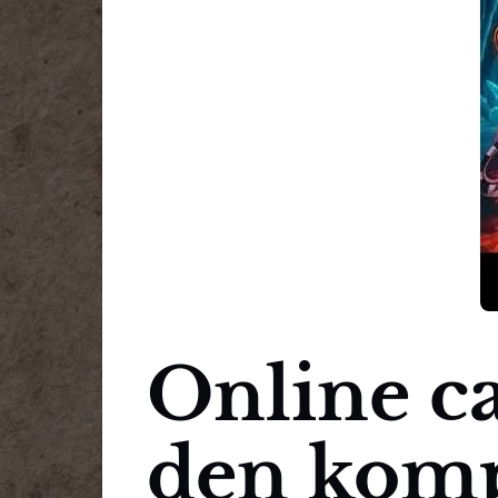
Online c
den komp