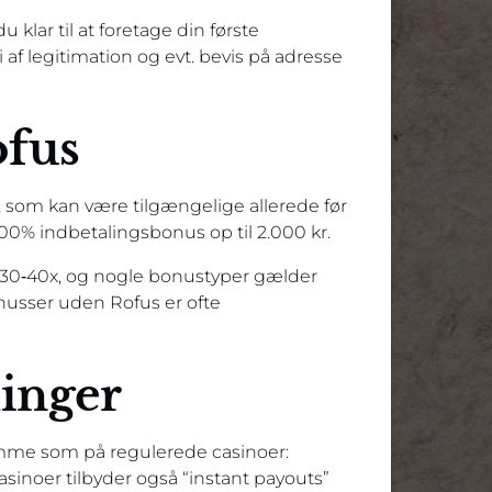
u klar til at foretage din første
f legitimation og evt. bevis på adresse
ofus
, som kan være tilgængelige allerede før
100% indbetalingsbonus op til 2.000 kr.
å 30‑40x, og nogle bonustyper gælder
nusser uden Rofus er ofte
linger
samme som på regulerede casinoer:
casinoer tilbyder også “instant payouts”