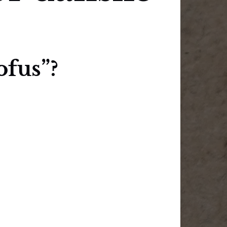
ofus”?