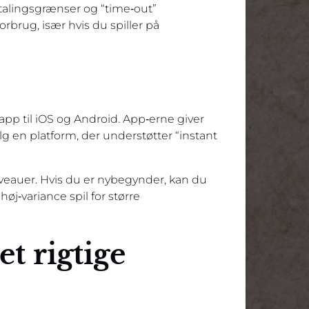
etalingsgrænser og “time‑out”
forbrug, især hvis du spiller på
pp til iOS og Android. App‑erne giver
Vælg en platform, der understøtter “instant
 niveauer. Hvis du er nybegynder, kan du
j‑variance spil for større
t rigtige