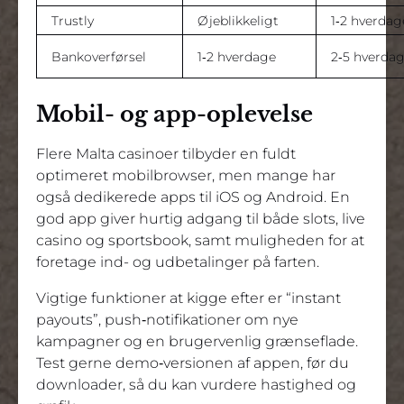
Trustly
Øjeblikkeligt
1‑2 hverdag
Bankoverførsel
1‑2 hverdage
2‑5 hverda
Mobil- og app-oplevelse
Flere Malta casinoer tilbyder en fuldt
optimeret mobilbrowser, men mange har
også dedikerede apps til iOS og Android. En
god app giver hurtig adgang til både slots, live
casino og sportsbook, samt muligheden for at
foretage ind- og udbetalinger på farten.
Vigtige funktioner at kigge efter er “instant
payouts”, push‑notifikationer om nye
kampagner og en brugervenlig grænseflade.
Test gerne demo‑versionen af appen, før du
downloader, så du kan vurdere hastighed og