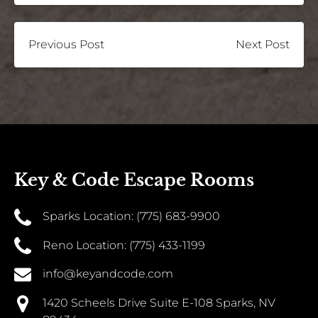
Previous Post
Next Post
Key & Code Escape Rooms
Sparks Location: (775) 683-9900
Reno Location: (775) 433-1199
info@keyandcode.com
1420 Scheels Drive Suite E-108 Sparks, NV