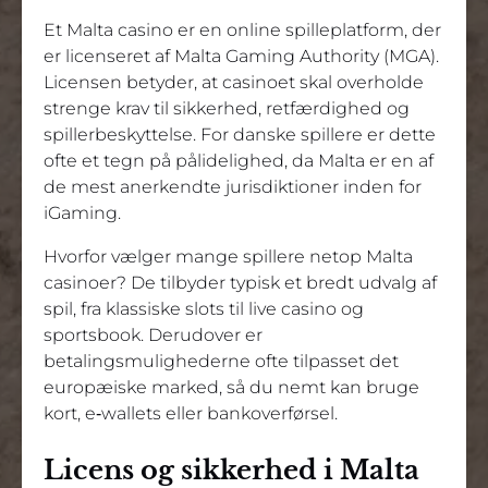
Et Malta casino er en online spilleplatform, der
er licenseret af Malta Gaming Authority (MGA).
Licensen betyder, at casinoet skal overholde
strenge krav til sikkerhed, retfærdighed og
spillerbeskyttelse. For danske spillere er dette
ofte et tegn på pålidelighed, da Malta er en af
de mest anerkendte jurisdiktioner inden for
iGaming.
Hvorfor vælger mange spillere netop Malta
casinoer? De tilbyder typisk et bredt udvalg af
spil, fra klassiske slots til live casino og
sportsbook. Derudover er
betalingsmulighederne ofte tilpasset det
europæiske marked, så du nemt kan bruge
kort, e‑wallets eller bankoverførsel.
Licens og sikkerhed i Malta