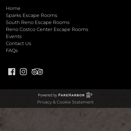
Home
Sparks Escape Rooms
South Reno Escape Rooms
Reno Costco Center Escape Rooms
Events
Contact Us
FAQs
Privacy & Cookie Statement