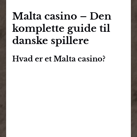
Malta casino – Den
komplette guide til
danske spillere
Hvad er et Malta casino?