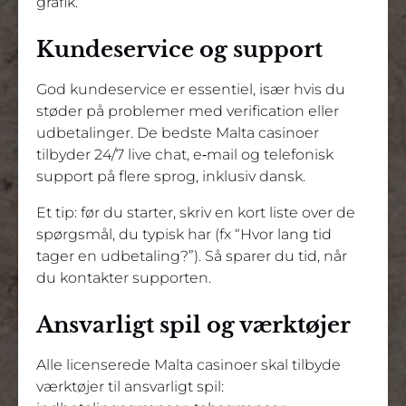
grafik.
Kundeservice og support
God kundeservice er essentiel, især hvis du
støder på problemer med verification eller
udbetalinger. De bedste Malta casinoer
tilbyder 24/7 live chat, e‑mail og telefonisk
support på flere sprog, inklusiv dansk.
Et tip: før du starter, skriv en kort liste over de
spørgsmål, du typisk har (fx “Hvor lang tid
tager en udbetaling?”). Så sparer du tid, når
du kontakter supporten.
Ansvarligt spil og værktøjer
Alle licenserede Malta casinoer skal tilbyde
værktøjer til ansvarligt spil: