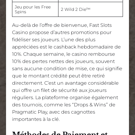
Jeu pour les Free
2 Wild 2 Die™
Spins
Au-delà de l’offre de bienvenue, Fast Slots
Casino propose d’autres promotions pour
fidéliser ses joueurs. L’une des plus
appréciées est le cashback hebdomadaire de
10%. Chaque semaine, le casino rembourse
10% des pertes nettes des joueurs, souvent
sans aucune condition de mise, ce qui signifie
que le montant crédité peut être retiré
directement. C’est un avantage considérable
qui offre un filet de sécurité aux joueurs
réguliers. La plateforme organise également
des tournois, comme les “Drops & Wins” de
Pragmatic Play, avec des cagnottes
importantes à la clé.
Méthodes de Paiement et