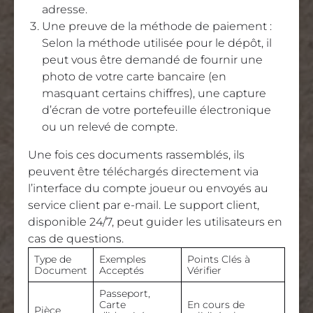
adresse.
Une preuve de la méthode de paiement :
Selon la méthode utilisée pour le dépôt, il
peut vous être demandé de fournir une
photo de votre carte bancaire (en
masquant certains chiffres), une capture
d’écran de votre portefeuille électronique
ou un relevé de compte.
Une fois ces documents rassemblés, ils
peuvent être téléchargés directement via
l’interface du compte joueur ou envoyés au
service client par e-mail. Le support client,
disponible 24/7, peut guider les utilisateurs en
cas de questions.
Type de
Exemples
Points Clés à
Document
Acceptés
Vérifier
Passeport,
Carte
En cours de
Pièce