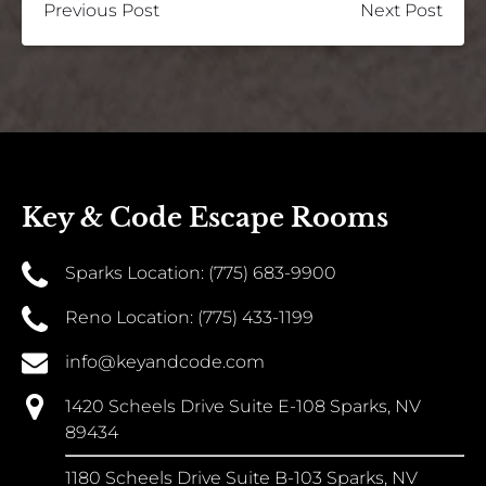
Previous Post
Next Post
Key & Code Escape Rooms
Sparks Location: (775) 683-9900
Reno Location: (775) 433-1199
info@keyandcode.com
1420 Scheels Drive Suite E-108 Sparks, NV
89434
1180 Scheels Drive Suite B-103 Sparks, NV