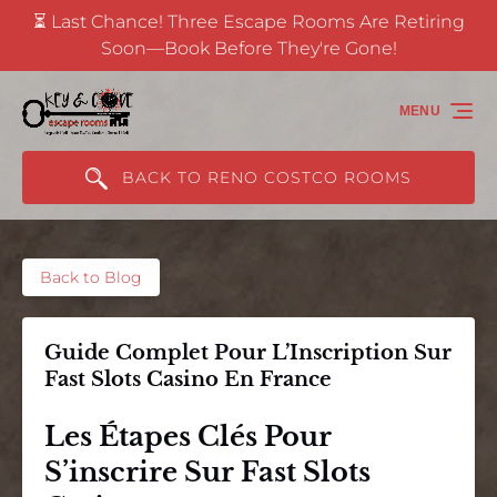
⏳ Last Chance! Three Escape Rooms Are Retiring
Skip to primary navigation
Skip to content
Skip to footer
Soon—Book Before They're Gone!
(opens
in
MENU
new
window)
BACK TO RENO COSTCO ROOMS
Back to Blog
Guide Complet Pour L’Inscription Sur
Fast Slots Casino En France
Les Étapes Clés Pour
S’inscrire Sur Fast Slots