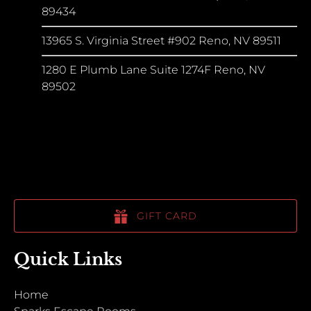
89434
13965 S. Virginia Street #902 Reno, NV 89511
1280 E Plumb Lane Suite 1274F Reno, NV
89502
GIFT CARD
Quick Links
Home