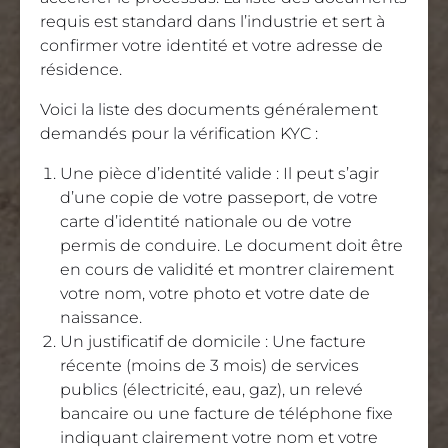
requis est standard dans l’industrie et sert à
confirmer votre identité et votre adresse de
résidence.
Voici la liste des documents généralement
demandés pour la vérification KYC :
Une pièce d’identité valide : Il peut s’agir
d’une copie de votre passeport, de votre
carte d’identité nationale ou de votre
permis de conduire. Le document doit être
en cours de validité et montrer clairement
votre nom, votre photo et votre date de
naissance.
Un justificatif de domicile : Une facture
récente (moins de 3 mois) de services
publics (électricité, eau, gaz), un relevé
bancaire ou une facture de téléphone fixe
indiquant clairement votre nom et votre