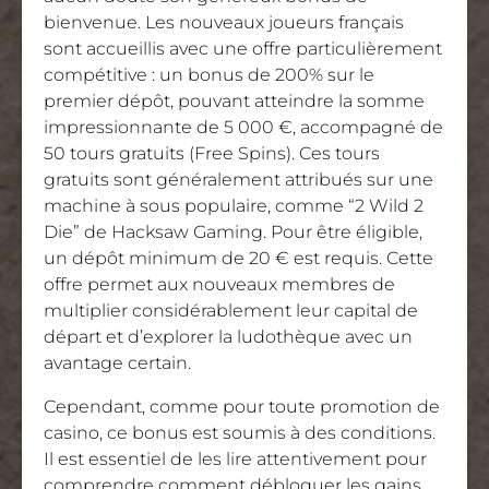
bienvenue. Les nouveaux joueurs français
sont accueillis avec une offre particulièrement
compétitive : un bonus de 200% sur le
premier dépôt, pouvant atteindre la somme
impressionnante de 5 000 €, accompagné de
50 tours gratuits (Free Spins). Ces tours
gratuits sont généralement attribués sur une
machine à sous populaire, comme “2 Wild 2
Die” de Hacksaw Gaming. Pour être éligible,
un dépôt minimum de 20 € est requis. Cette
offre permet aux nouveaux membres de
multiplier considérablement leur capital de
départ et d’explorer la ludothèque avec un
avantage certain.
Cependant, comme pour toute promotion de
casino, ce bonus est soumis à des conditions.
Il est essentiel de les lire attentivement pour
comprendre comment débloquer les gains.