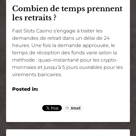
Combien de temps prennent
les retraits ?
Fast Slots Casino s’engage à traiter les
demandes de retrait dans un délai de 24
heures. Une fois la demande approuvée, le
temps de réception des fonds varie selon la
méthode : quasi-instantané pour les crypto-
monnaies et jusqu’à 5 jours ouvrables pour les
virements bancaires.
Posted in:
Email