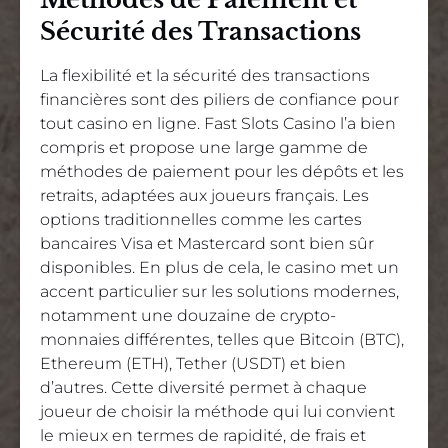
Sécurité des Transactions
La flexibilité et la sécurité des transactions
financières sont des piliers de confiance pour
tout casino en ligne. Fast Slots Casino l’a bien
compris et propose une large gamme de
méthodes de paiement pour les dépôts et les
retraits, adaptées aux joueurs français. Les
options traditionnelles comme les cartes
bancaires Visa et Mastercard sont bien sûr
disponibles. En plus de cela, le casino met un
accent particulier sur les solutions modernes,
notamment une douzaine de crypto-
monnaies différentes, telles que Bitcoin (BTC),
Ethereum (ETH), Tether (USDT) et bien
d’autres. Cette diversité permet à chaque
joueur de choisir la méthode qui lui convient
le mieux en termes de rapidité, de frais et