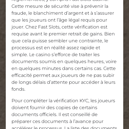
Cette mesure de sécurité vise à prévenir la
fraude, le blanchiment d’argent et à s’assurer
que les joueurs ont l’âge légal requis pour
jouer. Chez Fast Slots, cette vérification est
requise avant le premier retrait de gains. Bien
que cela puisse sembler une contrainte, le
processus est en réalité assez rapide et
simple. Le casino s’efforce de traiter les
documents soumis en quelques heures, voire
en quelques minutes dans certains cas. Cette
efficacité permet aux joueurs de ne pas subir
de longs délais d’attente pour accéder à leurs
fonds.
Pour compléter la vérification KYC, les joueurs
doivent fournir des copies de certains
documents officiels. Il est conseillé de
préparer ces documents à l’avance pour
accélérer le processus. La liste des documents