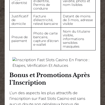
d’identité,
validité, photo et
d’identité
Permis de
nom lisibles
conduire
Justificatif
Facture
Datant de moins
de
d’électricité,
de 3 mois, adresse
domicile
relevé bancaire
visible
Nom du titulaire
Photo de carte
visible,
Preuve de
bancaire,
informations
paiement
capture d’écran
sensibles
e-wallet
masquées
Bonus et Promotions Après
l’Inscription
L’un des aspects les plus attractifs de
l’inscription sur Fast Slots Casino est sans
aucun doute son généreux bonus de