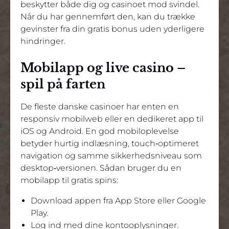
beskytter både dig og casinoet mod svindel.
Når du har gennemført den, kan du trække
gevinster fra din gratis bonus uden yderligere
hindringer.
Mobilapp og live casino –
spil på farten
De fleste danske casinoer har enten en
responsiv mobilweb eller en dedikeret app til
iOS og Android. En god mobiloplevelse
betyder hurtig indlæsning, touch‑optimeret
navigation og samme sikkerhedsniveau som
desktop‑versionen. Sådan bruger du en
mobilapp til gratis spins:
Download appen fra App Store eller Google
Play.
Log ind med dine kontooplysninger.