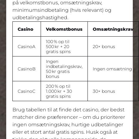
på velkomstbonus, omsætningskrav,
minimumsindbetaling (hvis relevant) og
udbetalingshastighed.
Casino
Velkomstbonus
Omsætningskrav
100 % op til
CasinoA
500 kr + 20
20× bonus
gratis spins
Ingen
indbetalingskrav,
CasinoB
Ingen omsætning
50 kr gratis
bonus
200 % op til
CasinoC
1.000 kr + 30
30× bonus
gratis spins
Brug tabellen til at finde det casino, der bedst
matcher dine præferencer – om du prioriterer
ingen omsætningskrav, hurtige udbetalinger
eller et stort antal gratis spins. Husk også at