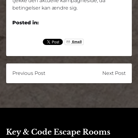
tjekke den aktuelle kampagneside, da
betingelser kan ændre sig.
Posted in:
Email
Previous Post
Next Post
Key & Code Escape Rooms