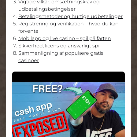
Vigtige vilkår: omsætningskrav og
udbetalingsbetingelser
Betalingsmetoder og hurtige udbetalinger
Registrering og verifikation – hvad du kan
forvente
Mobilapp og live casino – spil på farten
Sikkerhed, licens og ansvarligt spil
Sammenligning af populære gratis
casinoer