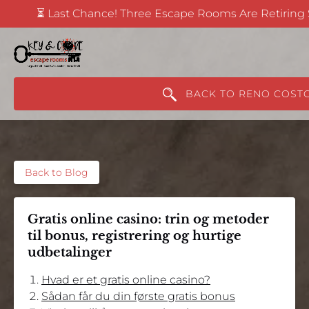
⏳ Last Chance! Three Escape Rooms Are Retiring
Skip to primary navigation
Skip to content
Skip to footer
(opens
in
new
window)
BACK TO RENO COST
Back to Blog
Gratis online casino: trin og metoder
til bonus, registrering og hurtige
udbetalinger
Hvad er et gratis online casino?
Sådan får du din første gratis bonus