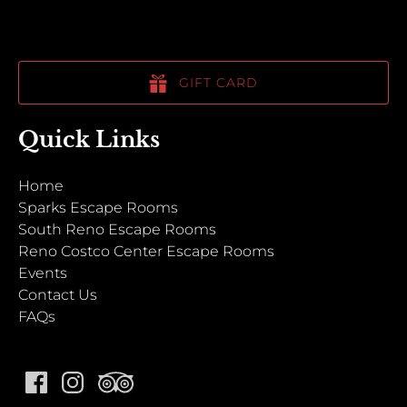
GIFT CARD
Quick Links
Home
Sparks Escape Rooms
South Reno Escape Rooms
Reno Costco Center Escape Rooms
Events
Contact Us
FAQs