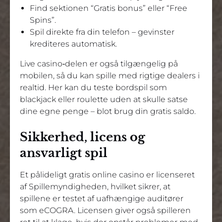
Find sektionen “Gratis bonus” eller “Free
Spins”.
Spil direkte fra din telefon – gevinster
krediteres automatisk.
Live casino‑delen er også tilgængelig på
mobilen, så du kan spille med rigtige dealers i
realtid. Her kan du teste bordspil som
blackjack eller roulette uden at skulle satse
dine egne penge – blot brug din gratis saldo.
Sikkerhed, licens og
ansvarligt spil
Et pålideligt gratis online casino er licenseret
af Spillemyndigheden, hvilket sikrer, at
spillene er testet af uafhængige auditører
som eCOGRA. Licensen giver også spilleren