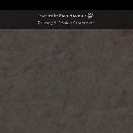
Privacy & Cookie Statement