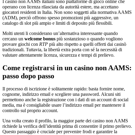
I casino non AAMS italiani sono piattaforme di gioco online che
operano con licenza rilasciata da autorità estere, ma accettano
giocatori residenti in Italia. Non sono soggetti alla normativa AAMS
(ADM), perciò offrono spesso promozioni più aggressive, un
catalogo di slot più ampio e limiti di deposito più flessibili.
Molti utenti li considerano un’alternativa interessante quando
cercano un
welcome bonus
più sostanzioso o quando vogliono
provare giochi con
RTP
più alto rispetto a quelli offerti dai casinò
tradizionali. Tuttavia, la libertà extra porta con sé la necessità di
valutare attentamente licenza, sicurezza e tempi di prelievo.
Come registrarsi in un casino non AAMS:
passo dopo passo
Il processo di iscrizione è solitamente rapido: basta fornire nome,
cognome, indirizzo email e scegliere una password. Alcuni siti
permettono anche la registrazione con i dati di un account di social
media, ma è consigliabile usare l’indirizzo email per mantenere il
controllo sul proprio account.
Una volta creato il profilo, la maggior parte dei casino non AAMS
richiede la verifica dell’identità prima di consentire il primo prelievo.
Questo passaggio è cruciale per prevenire frodi e garantire la