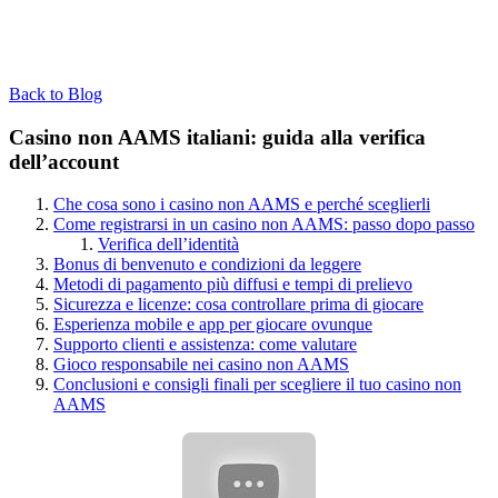
Back to Blog
Casino non AAMS italiani: guida alla verifica
dell’account
Che cosa sono i casino non AAMS e perché sceglierli
Come registrarsi in un casino non AAMS: passo dopo passo
Verifica dell’identità
Bonus di benvenuto e condizioni da leggere
Metodi di pagamento più diffusi e tempi di prelievo
Sicurezza e licenze: cosa controllare prima di giocare
Esperienza mobile e app per giocare ovunque
Supporto clienti e assistenza: come valutare
Gioco responsabile nei casino non AAMS
Conclusioni e consigli finali per scegliere il tuo casino non
AAMS