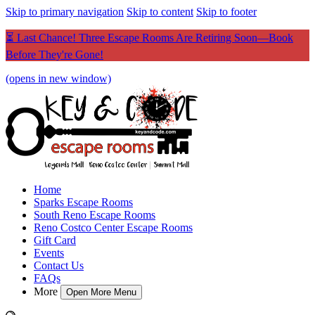
Skip to primary navigation
Skip to content
Skip to footer
⏳ Last Chance! Three Escape Rooms Are Retiring Soon—Book
Before They're Gone!
(opens in new window)
Home
Sparks Escape Rooms
South Reno Escape Rooms
Reno Costco Center Escape Rooms
Gift Card
Events
Contact Us
FAQs
More
Open More Menu