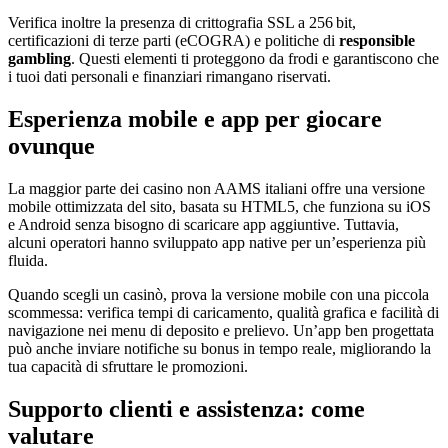
Verifica inoltre la presenza di crittografia SSL a 256 bit,
certificazioni di terze parti (eCOGRA) e politiche di
responsible
gambling
. Questi elementi ti proteggono da frodi e garantiscono che
i tuoi dati personali e finanziari rimangano riservati.
Esperienza mobile e app per giocare
ovunque
La maggior parte dei casino non AAMS italiani offre una versione
mobile ottimizzata del sito, basata su HTML5, che funziona su iOS
e Android senza bisogno di scaricare app aggiuntive. Tuttavia,
alcuni operatori hanno sviluppato app native per un’esperienza più
fluida.
Quando scegli un casinò, prova la versione mobile con una piccola
scommessa: verifica tempi di caricamento, qualità grafica e facilità di
navigazione nei menu di deposito e prelievo. Un’app ben progettata
può anche inviare notifiche su bonus in tempo reale, migliorando la
tua capacità di sfruttare le promozioni.
Supporto clienti e assistenza: come
valutare