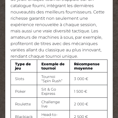
catalogue fourni, intégrant les dernières
nouveautés des meilleurs fournisseurs. Cette
richesse garantit non seulement une
expérience renouvelée à chaque session,
mais aussi une vraie diversité tactique. Les
amateurs de machines à sous, par exemple,
profiteront de titres avec des mécaniques
variées allant du classique au plus innovant,
rendant chaque tournoi unique.
Type de
Exemple de
Récompense
jeu
tournoi
moyenne
Tournoi
Slots
3 000 €
“Spin Rush”
Sit & Go
Poker
1 500 €
Express
Challenge
Roulette
2 000 €
live
Head-to-
Blackjack
2 500 €