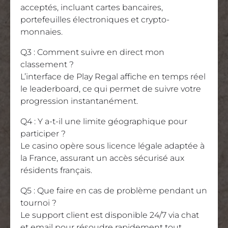
acceptés, incluant cartes bancaires,
portefeuilles électroniques et crypto-
monnaies.
Q3 : Comment suivre en direct mon
classement ?
L’interface de Play Regal affiche en temps réel
le leaderboard, ce qui permet de suivre votre
progression instantanément.
Q4 : Y a-t-il une limite géographique pour
participer ?
Le casino opère sous licence légale adaptée à
la France, assurant un accès sécurisé aux
résidents français.
Q5 : Que faire en cas de problème pendant un
tournoi ?
Le support client est disponible 24/7 via chat
et email pour résoudre rapidement tout