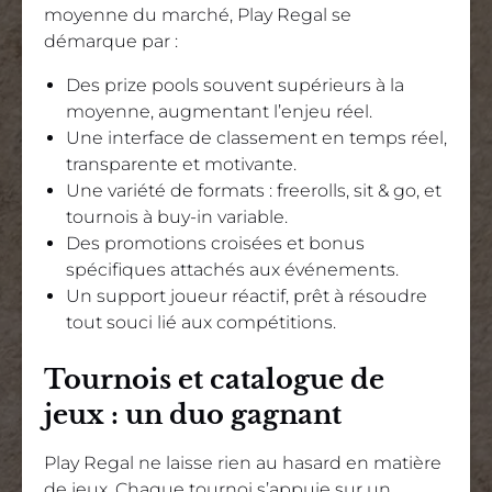
moyenne du marché, Play Regal se
démarque par :
Des prize pools souvent supérieurs à la
moyenne, augmentant l’enjeu réel.
Une interface de classement en temps réel,
transparente et motivante.
Une variété de formats : freerolls, sit & go, et
tournois à buy-in variable.
Des promotions croisées et bonus
spécifiques attachés aux événements.
Un support joueur réactif, prêt à résoudre
tout souci lié aux compétitions.
Tournois et catalogue de
jeux : un duo gagnant
Play Regal ne laisse rien au hasard en matière
de jeux. Chaque tournoi s’appuie sur un