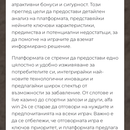
атрактивни бонуси и сигурност. Този
преглед цели да предостави детайлен
анализ на платформата, представяйки
нейните ключови характеристики,
предимства и потенциални недостатъци, за
да помогне на играчите да вземат
информирано решение.
Платформата се стреми да предостави едно
цялостно и удобно изживяване за
потребителите си, интегрирайки най-
новите технологични иновации и
предлагайки широк спектър от
възможности за забавление. От слотове и
live казино до спортни залози и други, alfa
win 24 се старае да отговори на нуждите и
предпочитанията на всеки играч. Важно е
да се отбележи, че отговорната игра е
ключов приоритет, и платформата предлага