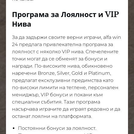
Програма за Лоялност и VIP
Нива
За да задържи своите верни играчи, alfa win
24 предлага привлекателна програма за
лоялност с няколко VIP нива. Спечелените
точки могат да се обменят за бонуси и
награди. По-високите нива, обикновено
наречени Bronze, Silver, Gold и Platinum,
предлагат ексклузивни предимства като
по-високи лимити на теглене, персонален
мениджър, VIP бонуси и покани към
специални събития. Тази програма
насърчава играчите да играят редовно и да
останат лоялни на платформата.
Постоянни бонуси за лоялност.