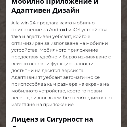
Мобилно Приложение и
Адаптивен Дизайн
Alfa win 24 предлага както мобилно
приложение за Android и iOS устройства,
така и адаптивен уебсайт, който е
оптимизиран за използване на мобилни
устройства. Мобилното приложение
предоставя удобно и бързо изживяване с
всички основни функционалности,
достъпни на десктоп версията.
Адаптивният уебсайт автоматично се
приспособява към размера на екрана на
мобилното устройство, което го прави
лесен до използваем без необходимост от
изтегляне на приложение.
Лиценз и Сигурност на