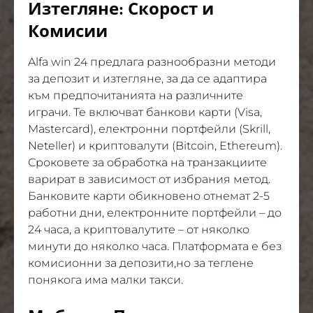
Изтегляне: Скорост и
Комисии
Alfa win 24 предлага разнообразни методи
за депозит и изтегляне, за да се адаптира
към предпочитанията на различните
играчи. Те включват банкови карти (Visa,
Mastercard), електронни портфейли (Skrill,
Neteller) и криптовалути (Bitcoin, Ethereum).
Сроковете за обработка на транзакциите
варират в зависимост от избрания метод.
Банковите карти обикновено отнемат 2-5
работни дни, електронните портфейли – до
24 часа, а криптовалутите – от няколко
минути до няколко часа. Платформата е без
комисионни за депозити,но за теглене
понякога има малки такси.