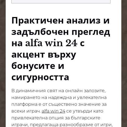
Практичен анализ и
задълбочен преглед
на alfa win 24 с
акцент върху
бонусите и
сигурността
В динамичния свят на онлайн залозите,
намирането на надеждна и увлекателна
платформа е от съществено значение за
всеки играч.
alfa win 24
се утвърди като
привлекателна опция за българските
играчи, предлагаща разнообразие от игри,