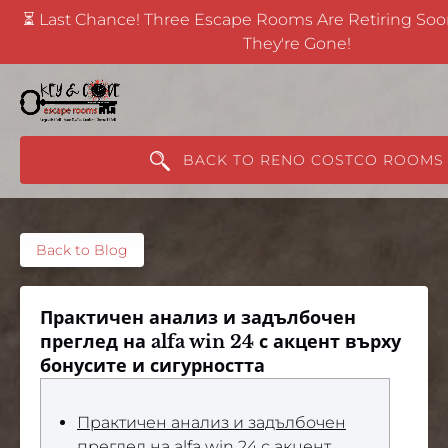
⏳ Last Chance! Three Escape Rooms Are Retiring S
Skip to primary navigation
Skip to content
Skip to footer
They're Gone!
(opens
in
new
window)
BACK TO RENO COSTCO ROOMS
Back to Blog
Практичен анализ и задълбочен
преглед на alfa win 24 с акцент върху
бонусите и сигурността
Практичен анализ и задълбочен
преглед на alfa win 24 с акцент