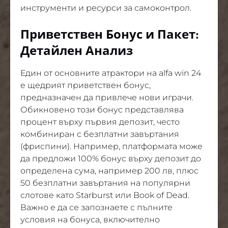
инструменти и ресурси за самоконтрол.
Приветствен Бонус и Пакет:
Детайлен Анализ
Един от основните атрактори на alfa win 24
е щедрият приветствен бонус,
предназначен да привлече нови играчи.
Обикновено този бонус представлява
процент върху първия депозит, често
комбиниран с безплатни завъртания
(фриспини). Например, платформата може
да предложи 100% бонус върху депозит до
определена сума, например 200 лв, плюс
50 безплатни завъртания на популярни
слотове като Starburst или Book of Dead.
Важно е да се запознаете с пълните
условия на бонуса, включително