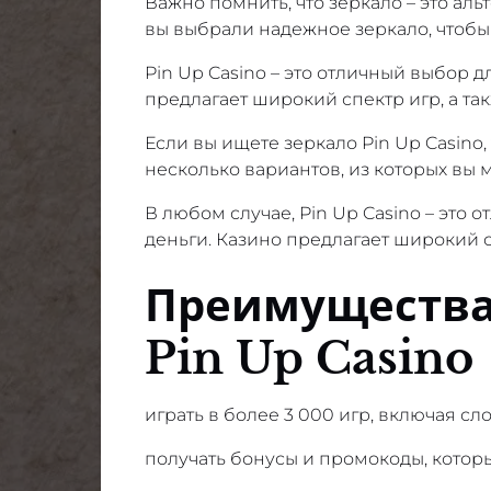
Важно помнить, что зеркало – это аль
вы выбрали надежное зеркало, чтобы
Pin Up Casino – это отличный выбор 
предлагает широкий спектр игр, а та
Если вы ищете зеркало Pin Up Casino
несколько вариантов, из которых вы
В любом случае, Pin Up Casino – это
деньги. Казино предлагает широкий с
Преимущества
Pin Up Casino
играть в более 3 000 игр, включая сло
получать бонусы и промокоды, которы