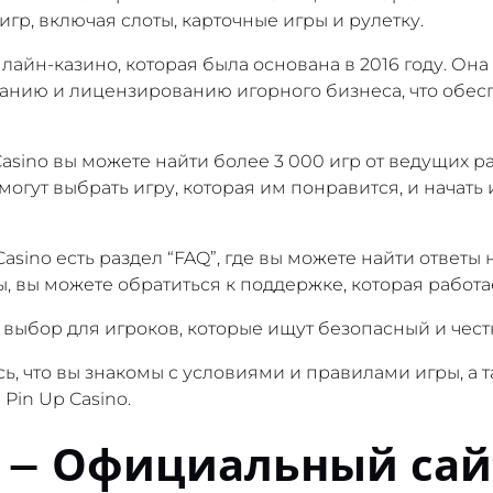
гр, включая слоты, карточные игры и рулетку.
нлайн-казино, которая была основана в 2016 году. О
нию и лицензированию игорного бизнеса, что обесп
Casino вы можете найти более 3 000 игр от ведущих р
 могут выбрать игру, которая им понравится, и начать
asino есть раздел “FAQ”, где вы можете найти ответы 
 вы можете обратиться к поддержке, которая работае
ый выбор для игроков, которые ищут безопасный и чес
ь, что вы знакомы с условиями и правилами игры, а 
Pin Up Casino.
о – Официальный сай