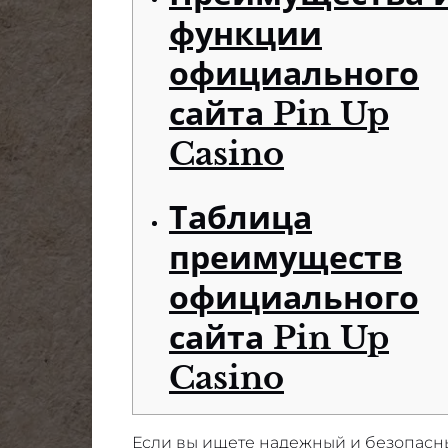
функции
официального
сайта Pin Up
Casino
Таблица
преимуществ
официального
сайта Pin Up
Casino
Если вы ищете надежный и безопасный