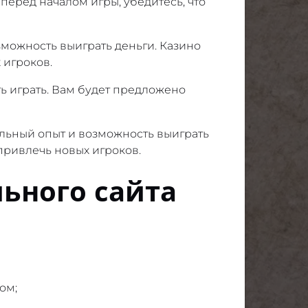
 перед началом игры, убедитесь, что
зможность выиграть деньги. Казино
 игроков.
ть играть. Вам будет предложено
тельный опыт и возможность выиграть
 привлечь новых игроков.
ьного сайта
ом;