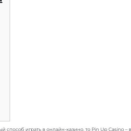
 способ играть в онлайн-казино, то Pin Up Casino – 