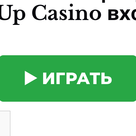
 Up Casino вх
▶️ ИГРАТЬ