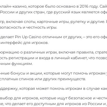
лайн-казино, которое было основано в 2016 году. Сай
 России и других стран, где русский язык является о
р, включая слоты, карточные игры, рулетку и другие.
опасность и честность игры.
елает Pin Up Casino отличным от других, – это его о
 интерфейс для игроков.
ормацию о различных играх, включая правила, страте
ость регистрации и входа в личный кабинет, что поз
личным функциям.
ичные бонусы и акции, которые могут помочь игрока
есплатных спинов или других преимуществ.
поддержку, которая может помочь игрокам в случае к
ое выбор для игроков, которые ищут безопасное и че
е, что делает его доступным для игроков из России и 