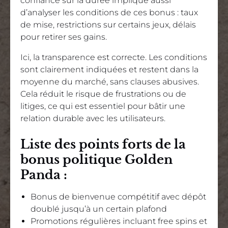
confiance sur la durée implique aussi
d’analyser les conditions de ces bonus : taux
de mise, restrictions sur certains jeux, délais
pour retirer ses gains.
Ici, la transparence est correcte. Les conditions
sont clairement indiquées et restent dans la
moyenne du marché, sans clauses abusives.
Cela réduit le risque de frustrations ou de
litiges, ce qui est essentiel pour bâtir une
relation durable avec les utilisateurs.
Liste des points forts de la
bonus politique Golden
Panda :
Bonus de bienvenue compétitif avec dépôt
doublé jusqu’à un certain plafond
Promotions régulières incluant free spins et