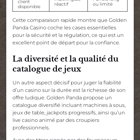
client
réactif
ou limité
disponible
Cette comparaison rapide montre que Golden
Panda Casino coche les cases essentielles
pour la sécurité et la régulation, ce qui est un
excellent point de départ pour la confiance.
La diversité et la qualité du
catalogue de jeux
Un autre aspect décisif pour juger la fiabilité
d’un casino sur la durée est la richesse de son
offre ludique. Golden Panda propose un
catalogue diversifié incluant machines à sous,
jeux de table, jackpots progressifs, ainsi qu’un
live casino animé par des croupiers
professionnels.