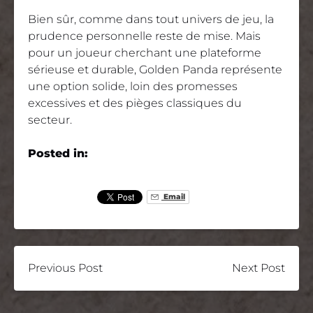
Bien sûr, comme dans tout univers de jeu, la
prudence personnelle reste de mise. Mais
pour un joueur cherchant une plateforme
sérieuse et durable, Golden Panda représente
une option solide, loin des promesses
excessives et des pièges classiques du
secteur.
Posted in:
Email
Previous Post
Next Post