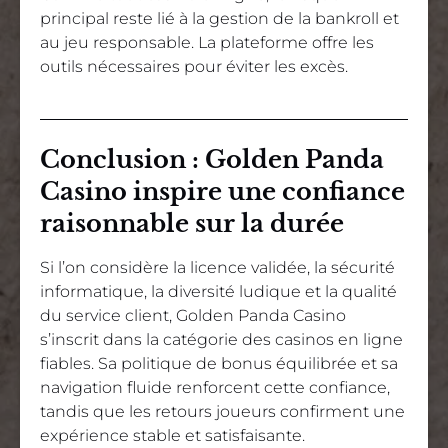
principal reste lié à la gestion de la bankroll et
au jeu responsable. La plateforme offre les
outils nécessaires pour éviter les excès.
Conclusion : Golden Panda
Casino inspire une confiance
raisonnable sur la durée
Si l’on considère la licence validée, la sécurité
informatique, la diversité ludique et la qualité
du service client, Golden Panda Casino
s’inscrit dans la catégorie des casinos en ligne
fiables. Sa politique de bonus équilibrée et sa
navigation fluide renforcent cette confiance,
tandis que les retours joueurs confirment une
expérience stable et satisfaisante.