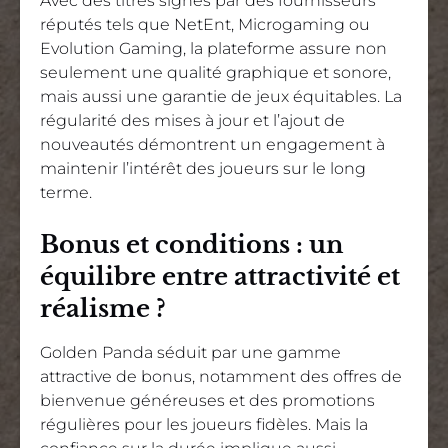
Avec des titres signés par des fournisseurs
réputés tels que NetEnt, Microgaming ou
Evolution Gaming, la plateforme assure non
seulement une qualité graphique et sonore,
mais aussi une garantie de jeux équitables. La
régularité des mises à jour et l’ajout de
nouveautés démontrent un engagement à
maintenir l’intérêt des joueurs sur le long
terme.
Bonus et conditions : un
équilibre entre attractivité et
réalisme ?
Golden Panda séduit par une gamme
attractive de bonus, notamment des offres de
bienvenue généreuses et des promotions
régulières pour les joueurs fidèles. Mais la