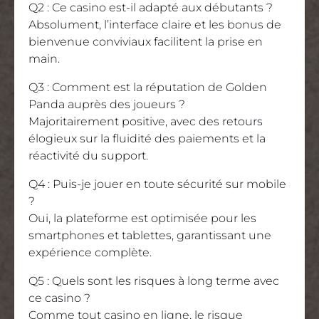
Q2 : Ce casino est-il adapté aux débutants ?
Absolument, l’interface claire et les bonus de
bienvenue conviviaux facilitent la prise en
main.
Q3 : Comment est la réputation de Golden
Panda auprès des joueurs ?
Majoritairement positive, avec des retours
élogieux sur la fluidité des paiements et la
réactivité du support.
Q4 : Puis-je jouer en toute sécurité sur mobile
?
Oui, la plateforme est optimisée pour les
smartphones et tablettes, garantissant une
expérience complète.
Q5 : Quels sont les risques à long terme avec
ce casino ?
Comme tout casino en ligne, le risque