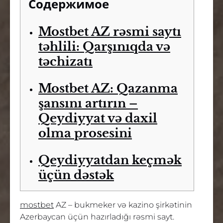
Содержимое
Mostbet AZ rəsmi saytı
təhlili: Qarşınıqda və
təchizatı
Mostbet AZ: Qazanma
şansını artırın –
Qeydiyyat və daxil
olma prosesini
Qeydiyyatdan keçmək
üçün dəstək
mostbet
AZ – bukmeker və kazino şirkətinin
Azerbaycan üçün hazırladığı rəsmi sayt.