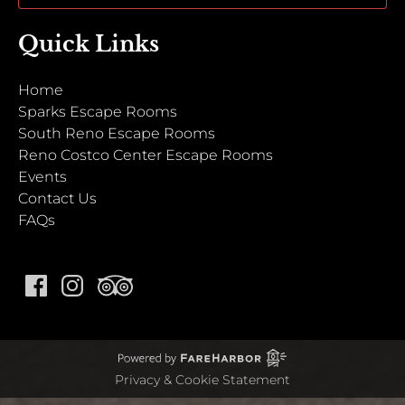
Quick Links
Home
Sparks Escape Rooms
South Reno Escape Rooms
Reno Costco Center Escape Rooms
Events
Contact Us
FAQs
Privacy & Cookie Statement