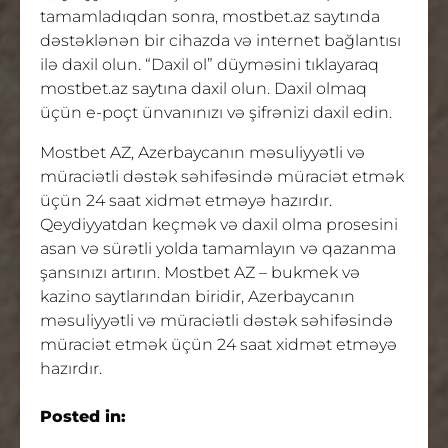
tamamladıqdan sonra, mostbet.az saytında
dəstəklənən bir cihazda və internet bağlantısı
ilə daxil olun. “Daxil ol” düyməsini tıklayaraq
mostbet.az saytına daxil olun. Daxil olmaq
üçün e-poçt ünvanınızı və şifrənizi daxil edin.
Mostbet AZ, Azerbaycanın məsuliyyətli və
müraciətli dəstək səhifəsində müraciət etmək
üçün 24 saat xidmət etməyə hazırdır.
Qeydiyyatdan keçmək və daxil olma prosesini
asan və sürətli yolda tamamlayın və qazanma
şansınızı artırın. Mostbet AZ – bukmek və
kazino saytlarından biridir, Azerbaycanın
məsuliyyətli və müraciətli dəstək səhifəsində
müraciət etmək üçün 24 saat xidmət etməyə
hazırdır.
Posted in: