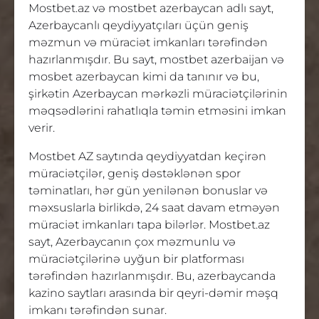
Mostbet.az və mostbet azerbaycan adlı sayt,
Azerbaycanlı qeydiyyatçıları üçün geniş
məzmun və müraciət imkanları tərəfindən
hazırlanmışdır. Bu sayt, mostbet azerbaijan və
mosbet azerbaycan kimi da tanınır və bu,
şirkətin Azerbaycan mərkəzli müraciətçilərinin
məqsədlərini rahatlıqla təmin etməsini imkan
verir.
Mostbet AZ saytında qeydiyyatdan keçirən
müraciətçilər, geniş dəstəklənən spor
təminatları, hər gün yenilənən bonuslar və
məxsuslarla birlikdə, 24 saat davam etməyən
müraciət imkanları tapa bilərlər. Mostbet.az
sayt, Azerbaycanın çox məzmunlu və
müraciətçilərinə uyğun bir platforması
tərəfindən hazırlanmışdır. Bu, azerbaycanda
kazino saytları arasında bir qeyri-dəmir məşq
imkanı tərəfindən sunar.