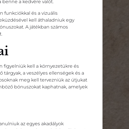
a benne a kedvére valót.
 funkciókkal és a vizuális
 leküzdésével kell áthaladniuk egy
a bónuszokat. A játékban számos
t.
ai
n figyelniük kell a környezetükre és
 tárgyak, a veszélyes ellenségek és a
ékosoknak meg kell tervezniük az útjukat
lönböző bónuszokat kaphatnak, amelyek
 tanulniuk az egyes akadályok