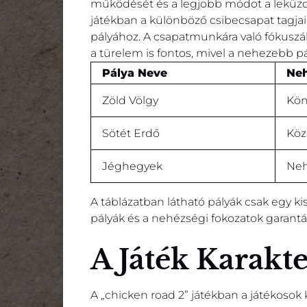
működését és a legjobb módot a leküzdés
játékban a különböző csibecsapat tagjai
pályához. A csapatmunkára való fókuszá
a türelem is fontos, mivel a nehezebb p
Pálya Neve
Neh
Zöld Völgy
Kö
Sötét Erdő
Köz
Jéghegyek
Ne
A táblázatban látható pályák csak egy kis
pályák és a nehézségi fokozatok garantá
A Játék Karakte
A „chicken road 2” játékban a játékosok