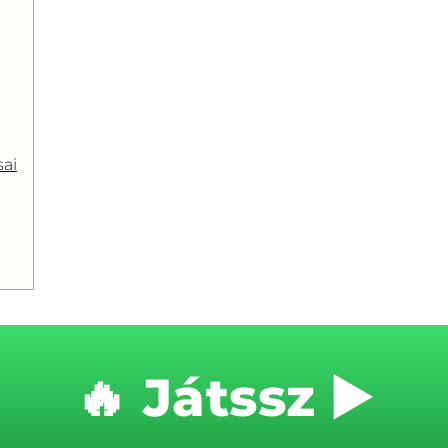
sai
🔥 Játssz ▶️