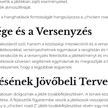
vetik a játékban zajló eseményeket.
ék atmoszféráját.
s a hanghatások fontosságát hangsúlyozza a „chicken road
ége és a Versenyzés
akozásról szól, hanem a közösségi interakcióról és a vers
játékosokkal, versenyezhetnek egymással a ranglistán és
rakciók és a versenyzés felerősítik a játékélményt és moti
játékosok szívesen segítenek egymásnak és megosztják a t
örekszenek, hogy a legjobbak legyenek.
tésének Jövőbeli Terve
matosan dolgoznak a játék továbbfejlesztésén. A tervek köz
e. A fejlesztők figyelembe veszik a játékosok visszajelzés
ogy a „chicken road 2” játék továbbfejlesztése révén egy