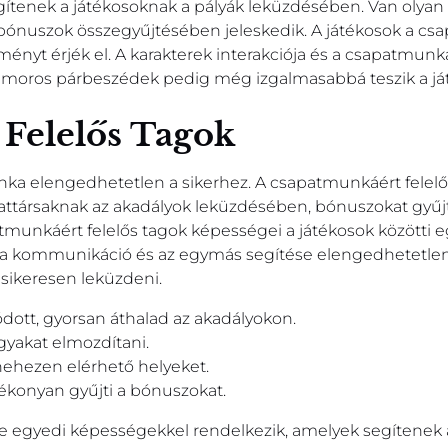
tenek a játékosoknak a pályák leküzdésében. Van olyan cs
a bónuszok összegyűjtésében jeleskedik. A játékosok a csa
ményt érjék el. A karakterek interakciója és a csapatmunk
umoros párbeszédek pedig még izgalmasabbá teszik a ját
Felelős Tagok
nka elengedhetetlen a sikerhez. A csapatmunkáért felelő
pattársaknak az akadályok leküzdésében, bónuszokat gyűj
atmunkáért felelős tagok képességei a játékosok közötti e
ban a kommunikáció és az egymás segítése elengedhetetl
sikeresen leküzdeni.
ódott, gyorsan áthalad az akadályokon.
rgyakat elmozdítani.
 nehezen elérhető helyeket.
ékonyan gyűjti a bónuszokat.
ke egyedi képességekkel rendelkezik, amelyek segítenek 