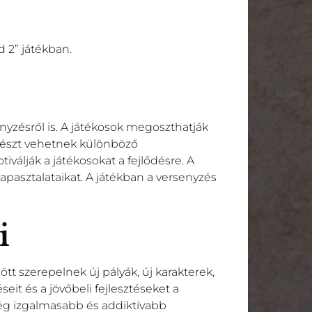
 2” játékban.
enyzésről is. A játékosok megoszthatják
 részt vehetnek különböző
válják a játékosokat a fejlődésre. A
apasztalataikat. A játékban a versenyzés
i
ött szerepelnek új pályák, új karakterek,
eit és a jövőbeli fejlesztéseket a
 még izgalmasabb és addiktívabb