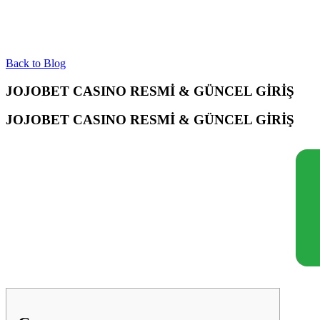
Back to Blog
JOJOBET CASINO RESMİ & GÜNCEL GİRİŞ
JOJOBET CASINO RESMİ & GÜNCEL GİRİŞ