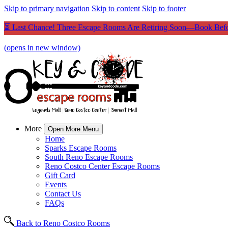
Skip to primary navigation
Skip to content
Skip to footer
⏳ Last Chance! Three Escape Rooms Are Retiring Soon—Book Befo
(opens in new window)
More
Open More Menu
Home
Sparks Escape Rooms
South Reno Escape Rooms
Reno Costco Center Escape Rooms
Gift Card
Events
Contact Us
FAQs
Back to Reno Costco Rooms