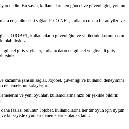
iyaret edin. Bu sayfa, kullanıcıların en güncel ve güvenli giriş yolunu
ara erişebilmesini sağlar. JOJO NET, kullanıcı dostu bir arayüze ve
sağlar. JOJOBET, kullanıcıların güvenliğini ve verilerinin korunmasını
n olabilirsiniz.
 güncel giriş sayfaları, kullanıcıların en güncel ve güvenli giriş
lirsiniz.
 ve kazanma şansını sağlar. Jojobet, güvenliği ve kullanıcı deneyimini
ı denemelerini kolaylaştırır.
melerini ve yeni oyunları kullanıcılarına hızlı bir şekilde bildirir.
.
e daha fazlası bulunur. Jojobet, kullanıcılarına her tür oyun için uygun
lar ve bu sayede oyunları denemelerine olanak tanır.