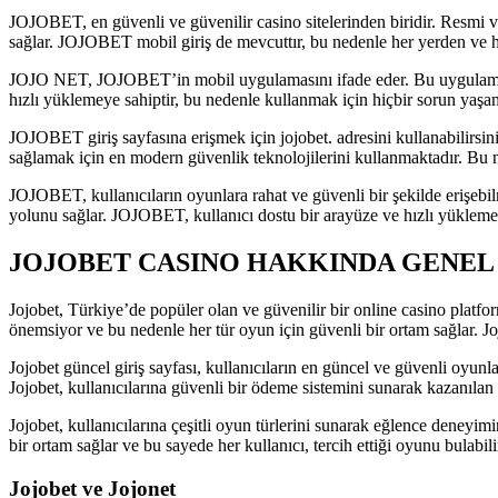
JOJOBET, en güvenli ve güvenilir casino sitelerinden biridir. Resmi ve 
sağlar. JOJOBET mobil giriş de mevcuttır, bu nedenle her yerden ve he
JOJO NET, JOJOBET’in mobil uygulamasını ifade eder. Bu uygulama, ku
hızlı yüklemeye sahiptir, bu nedenle kullanmak için hiçbir sorun yaşam
JOJOBET giriş sayfasına erişmek için jojobet. adresini kullanabilirsini
sağlamak için en modern güvenlik teknolojilerini kullanmaktadır. Bu ned
JOJOBET, kullanıcıların oyunlara rahat ve güvenli bir şekilde erişebilme
yolunu sağlar. JOJOBET, kullanıcı dostu bir arayüze ve hızlı yüklemey
JOJOBET CASINO HAKKINDA GENEL
Jojobet, Türkiye’de popüler olan ve güvenilir bir online casino platfor
önemsiyor ve bu nedenle her tür oyun için güvenli bir ortam sağlar. Joj
Jojobet güncel giriş sayfası, kullanıcıların en güncel ve güvenli oyunla
Jojobet, kullanıcılarına güvenli bir ödeme sistemini sunarak kazanılan p
Jojobet, kullanıcılarına çeşitli oyun türlerini sunarak eğlence deneyimi
bir ortam sağlar ve bu sayede her kullanıcı, tercih ettiği oyunu bulabil
Jojobet ve Jojonet