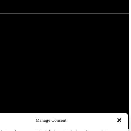
Manage Consent