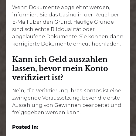
Wenn Dokumente abgelehnt werden,
informiert Sie das Casino in der Regel per
E-Mail über den Grund. Häufige Gründe
sind schlechte Bildqualität oder
abgelaufene Dokumente. Sie können dann
korrigierte Dokumente erneut hochladen.
Kann ich Geld auszahlen
lassen, bevor mein Konto
verifiziert ist?
Nein, die Verifizierung Ihres Kontos ist eine
zwingende Voraussetzung, bevor die erste
Auszahlung von Gewinnen bearbeitet und
freigegeben werden kann.
Posted in: