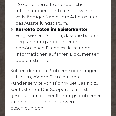
Dokumenten alle erforderlichen
Informationen sichtbar sind, wie Ihr
vollständiger Name, Ihre Adresse und
das Ausstellungsdatum.
Korrekte Daten im Spielerkonto:
Vergewissern Sie sich, dass die bei der
Registrierung angegebenen
persönlichen Daten exakt mit den
Informationen auf Ihren Dokumenten
übereinstimmen.
Sollten dennoch Probleme oder Fragen
auftreten, zögern Sie nicht, den
Kundenservice von Highfly Bet Casino zu
kontaktieren. Das Support-Team ist
geschult, um bei Verifizierungsproblemen
zu helfen und den Prozess zu
beschleunigen.