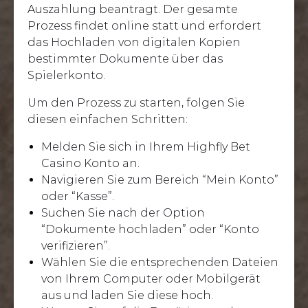
Auszahlung beantragt. Der gesamte
Prozess findet online statt und erfordert
das Hochladen von digitalen Kopien
bestimmter Dokumente über das
Spielerkonto.
Um den Prozess zu starten, folgen Sie
diesen einfachen Schritten:
Melden Sie sich in Ihrem Highfly Bet
Casino Konto an.
Navigieren Sie zum Bereich “Mein Konto”
oder “Kasse”.
Suchen Sie nach der Option
“Dokumente hochladen” oder “Konto
verifizieren”.
Wählen Sie die entsprechenden Dateien
von Ihrem Computer oder Mobilgerät
aus und laden Sie diese hoch.