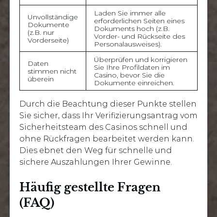
Laden Sie immer alle
Unvollständige
erforderlichen Seiten eines
Dokumente
Dokuments hoch (z.B.
(z.B. nur
Vorder- und Rückseite des
Vorderseite)
Personalausweises).
Überprüfen und korrigieren
Daten
Sie Ihre Profildaten im
stimmen nicht
Casino, bevor Sie die
überein
Dokumente einreichen.
Durch die Beachtung dieser Punkte stellen
Sie sicher, dass Ihr Verifizierungsantrag vom
Sicherheitsteam des Casinos schnell und
ohne Rückfragen bearbeitet werden kann.
Dies ebnet den Weg für schnelle und
sichere Auszahlungen Ihrer Gewinne.
Häufig gestellte Fragen
(FAQ)