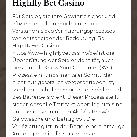
Highfly Bet Casino
Für Spieler, die ihre Gewinne sicher und
effizient erhalten möchten, ist das
Verständnis des Verifizierungsprozesses
von entscheidender Bedeutung. Bei
Highfly Bet Casino
https://www.highflybet.casino/de/
ist die
Überprüfung der Spieleridentität, auch
bekannt als Know Your Customer (KYC)-
Prozess, ein fundamentaler Schritt, der
nicht nur gesetzlich vorgeschrieben ist,
sondern auch dem Schutz der Spieler und
des Betreibers dient. Dieser Prozess stellt
sicher, dass alle Transaktionen legitim sind
und beugt kriminellen Aktivitäten wie
Geldwäsche und Betrug vor. Die
Verifizierung ist in der Regel eine einmalige
Angelegenheit, die vor der ersten