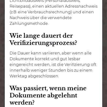
Lichtbildausweis (Personalausweis,
Reisepass), einen aktuellen Adressnachweis
(z.B. eine Verbrauchsrechnung) und einen
Nachweis über die verwendete
Zahlungsmethode.
Wie lange dauert der
Verifizierungsprozess?
Die Dauer kann variieren, aber wenn alle
Dokumente korrekt und gut lesbar
eingereicht werden, ist die Verifizierung oft
innerhalb weniger Stunden bis zu einem
Werktag abgeschlossen.
Was passiert, wenn meine
Dokumente abgelehnt
werden?