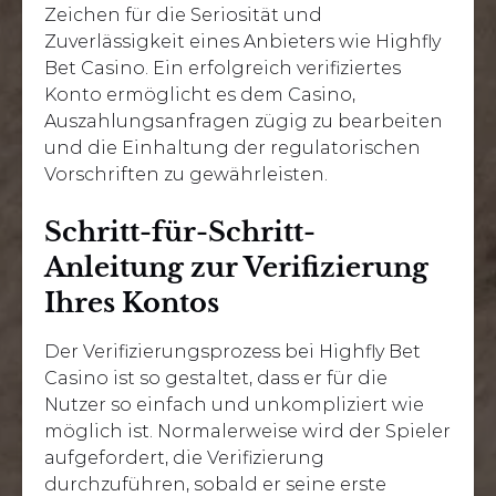
Zeichen für die Seriosität und
Zuverlässigkeit eines Anbieters wie Highfly
Bet Casino. Ein erfolgreich verifiziertes
Konto ermöglicht es dem Casino,
Auszahlungsanfragen zügig zu bearbeiten
und die Einhaltung der regulatorischen
Vorschriften zu gewährleisten.
Schritt-für-Schritt-
Anleitung zur Verifizierung
Ihres Kontos
Der Verifizierungsprozess bei Highfly Bet
Casino ist so gestaltet, dass er für die
Nutzer so einfach und unkompliziert wie
möglich ist. Normalerweise wird der Spieler
aufgefordert, die Verifizierung
durchzuführen, sobald er seine erste