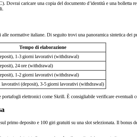
YC). Dovrai caricare una copia del documento d’identità e una bolletta re
i.
alle normative italiane. Di seguito trovi una panoramica sintetica dei pr
Tempo di elaborazione
eposit), 1‑3 giorni lavorativi (withdrawal)
deposit), 24 ore (withdrawal)
eposit), 1‑2 giorni lavorativi (withdrawal)
 lavorativi (deposit), 3‑5 giorni lavorativi (withdrawal)
e portafogli elettronici come Skrill. È consigliabile verificare eventuali 
sa
l primo deposito e 100 giri gratuiti su una slot selezionata. Il bonus d