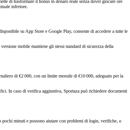
mette di trasformare il bonus in denaro reale senza dover giocare ore
ntuale inferiore.
isponibile su App Store e Google Play, consente di accedere a tutte le
 versione mobile mantiene gli stessi standard di sicurezza della
rnaliero di €2 000, con un limite mensile di €10 000, adeguato per la
nifici. In caso di verifica aggiuntiva, Sportaza può richiedere documenti
tro pochi minuti e possono aiutare con problemi di login, verifiche, o