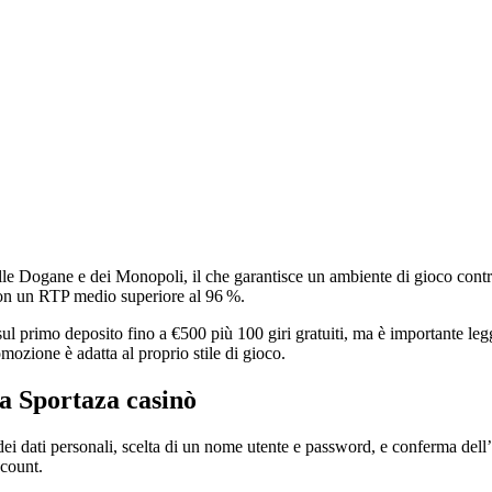
le Dogane e dei Monopoli, il che garantisce un ambiente di gioco control
 con un RTP medio superiore al 96 %.
sul primo deposito fino a €500 più 100 giri gratuiti, ma è importante le
omozione è adatta al proprio stile di gioco.
 a Sportaza casinò
o dei dati personali, scelta di un nome utente e password, e conferma de
ccount.