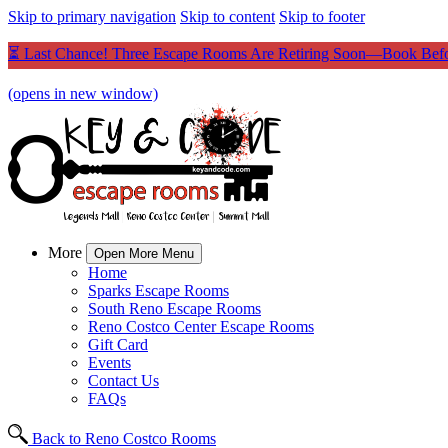
Skip to primary navigation
Skip to content
Skip to footer
⏳ Last Chance! Three Escape Rooms Are Retiring Soon—Book Befo
(opens in new window)
More
Open More Menu
Home
Sparks Escape Rooms
South Reno Escape Rooms
Reno Costco Center Escape Rooms
Gift Card
Events
Contact Us
FAQs
Back to Reno Costco Rooms