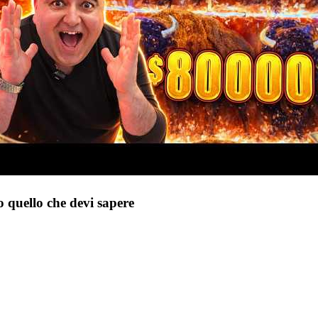
o quello che devi sapere