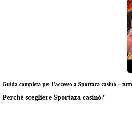
Guida completa per l’accesso a Sportaza casinò – tutt
Perché scegliere Sportaza casinò?