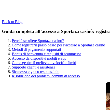
Back to Blog
Guida completa all’accesso a Sportaza casinò: regist
Perché scegliere Sportaza casinò?
Come registrarsi passo passo per l’accesso a Sportaza casinò
Metodi di pagamento supportati
Bonus di benvenuto e requisiti di scommessa
Accesso da dispositivi mobili e app
Come gestire il prelievo – velocità e limiti
Supporto clienti e assistenza
Sicurezza e gioco responsabile
Risoluzione dei problemi comuni di accesso