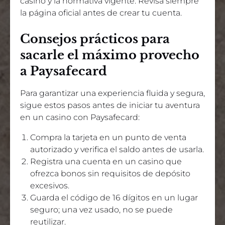
casino y la normativa vigente. Revisa siempre
la página oficial antes de crear tu cuenta.
Consejos prácticos para
sacarle el máximo provecho
a Paysafecard
Para garantizar una experiencia fluida y segura,
sigue estos pasos antes de iniciar tu aventura
en un casino con Paysafecard:
Compra la tarjeta en un punto de venta
autorizado y verifica el saldo antes de usarla.
Registra una cuenta en un casino que
ofrezca bonos sin requisitos de depósito
excesivos.
Guarda el código de 16 dígitos en un lugar
seguro; una vez usado, no se puede
reutilizar.