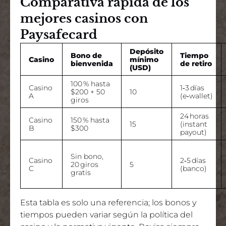
Comparativa rápida de los
mejores casinos con
Paysafecard
Depósito
Bono de
Tiempo
Casino
mínimo
bienvenida
de retiro
(USD)
100 % hasta
Casino
1‑3 días
$200 + 50
10
A
(e‑wallet)
giros
24 horas
Casino
150 % hasta
15
(instant
B
$300
payout)
Sin bono,
Casino
2‑5 días
20 giros
5
C
(banco)
gratis
Esta tabla es solo una referencia; los bonos y
tiempos pueden variar según la política del