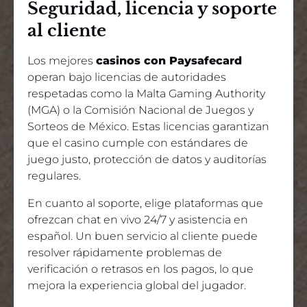
Seguridad, licencia y soporte
al cliente
Los mejores
casinos con Paysafecard
operan bajo licencias de autoridades
respetadas como la Malta Gaming Authority
(MGA) o la Comisión Nacional de Juegos y
Sorteos de México. Estas licencias garantizan
que el casino cumple con estándares de
juego justo, protección de datos y auditorías
regulares.
En cuanto al soporte, elige plataformas que
ofrezcan chat en vivo 24/7 y asistencia en
español. Un buen servicio al cliente puede
resolver rápidamente problemas de
verificación o retrasos en los pagos, lo que
mejora la experiencia global del jugador.