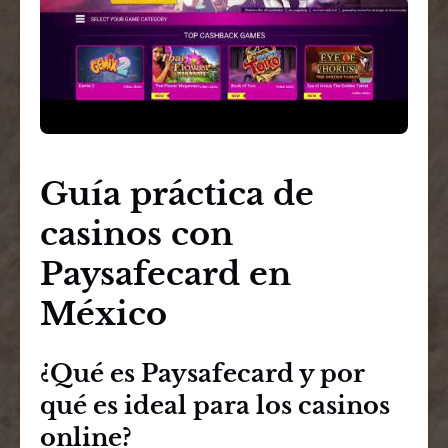
Guía práctica de
casinos con
Paysafecard en
México
¿Qué es Paysafecard y por
qué es ideal para los casinos
online?