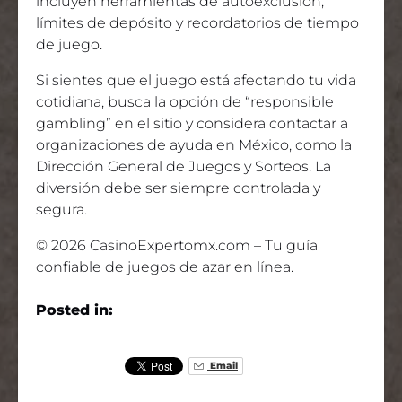
incluyen herramientas de autoexclusión,
límites de depósito y recordatorios de tiempo
de juego.
Si sientes que el juego está afectando tu vida
cotidiana, busca la opción de “responsible
gambling” en el sitio y considera contactar a
organizaciones de ayuda en México, como la
Dirección General de Juegos y Sorteos. La
diversión debe ser siempre controlada y
segura.
© 2026 CasinoExpertomx.com – Tu guía
confiable de juegos de azar en línea.
Posted in:
Email