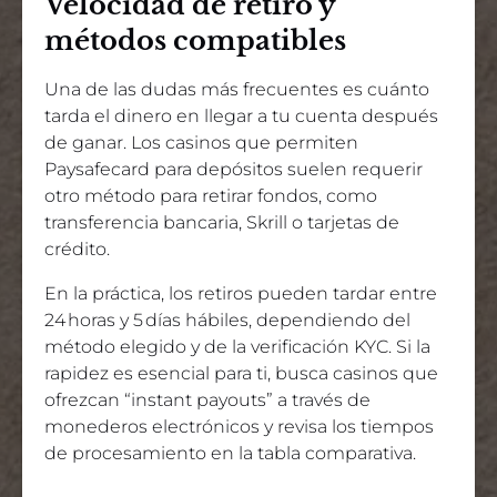
Velocidad de retiro y
métodos compatibles
Una de las dudas más frecuentes es cuánto
tarda el dinero en llegar a tu cuenta después
de ganar. Los casinos que permiten
Paysafecard para depósitos suelen requerir
otro método para retirar fondos, como
transferencia bancaria, Skrill o tarjetas de
crédito.
En la práctica, los retiros pueden tardar entre
24 horas y 5 días hábiles, dependiendo del
método elegido y de la verificación KYC. Si la
rapidez es esencial para ti, busca casinos que
ofrezcan “instant payouts” a través de
monederos electrónicos y revisa los tiempos
de procesamiento en la tabla comparativa.