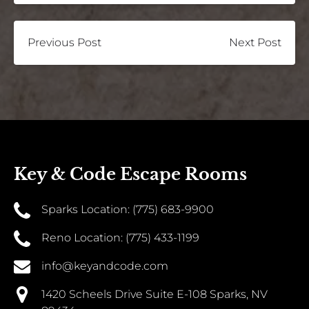
Previous Post
Next Post
Key & Code Escape Rooms
Sparks Location: (775) 683-9900
Reno Location: (775) 433-1199
info@keyandcode.com
1420 Scheels Drive Suite E-108 Sparks, NV