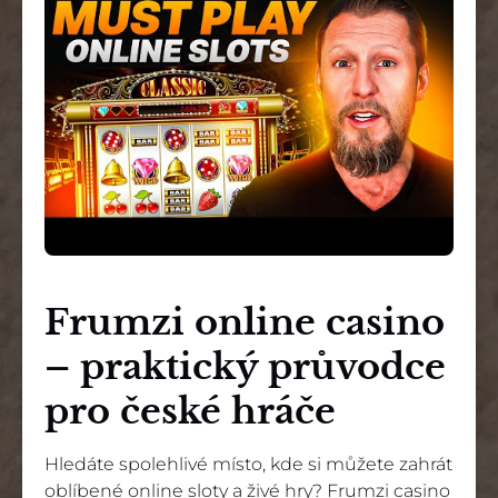
Frumzi online casino
– praktický průvodce
pro české hráče
Hledáte spolehlivé místo, kde si můžete zahrát
oblíbené online sloty a živé hry?
Frumzi casino