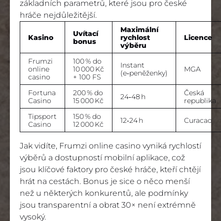
základních parametrů, které jsou pro české
hráče nejdůležitější.
Maximální
Uvítací
Kasino
rychlost
Licence
bonus
výběru
Frumzi
100 % do
Instant
online
10 000 Kč
MGA
(e‑peněženky)
casino
+ 100 FS
Fortuna
200 % do
Česká
24‑48 h
Casino
15 000 Kč
republika
Tipsport
150 % do
12‑24 h
Curacao
Casino
12 000 Kč
Jak vidíte, Frumzi online casino vyniká rychlostí
výběrů a dostupností mobilní aplikace, což
jsou klíčové faktory pro české hráče, kteří chtějí
hrát na cestách. Bonus je sice o něco menší
než u některých konkurentů, ale podmínky
jsou transparentní a obrat 30× není extrémně
vysoký.