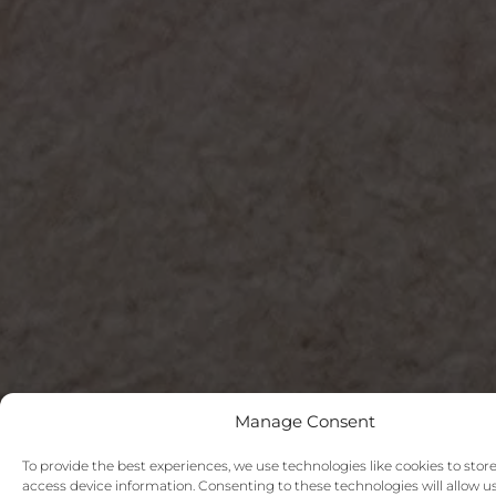
Manage Consent
To provide the best experiences, we use technologies like cookies to stor
access device information. Consenting to these technologies will allow u