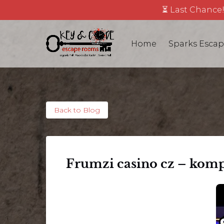
⏳ Last Chance
Skip to primary navigation
Skip to content
Skip to footer
(opens
in
Home
Sparks Esca
new
window)
Back to Blog
Frumzi casino cz – komp