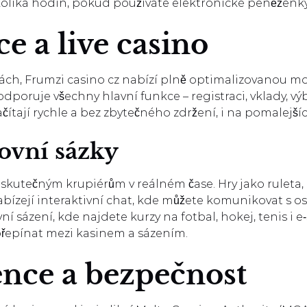
olika hodin, pokud používáte elektronické peněženky
e a live casino
estách, Frumzi casino cz nabízí plně optimalizovanou m
odporuje všechny hlavní funkce – registraci, vklady, vý
tají rychle a bez zbytečného zdržení, i na pomalejších
tovní sázky
i skutečným krupiérům v reálném čase. Hry jako ruleta,
bízejí interaktivní chat, kde můžete komunikovat s o
vní sázení, kde najdete kurzy na fotbal, hokej, tenis i 
přepínat mezi kasinem a sázením.
ence a bezpečnost