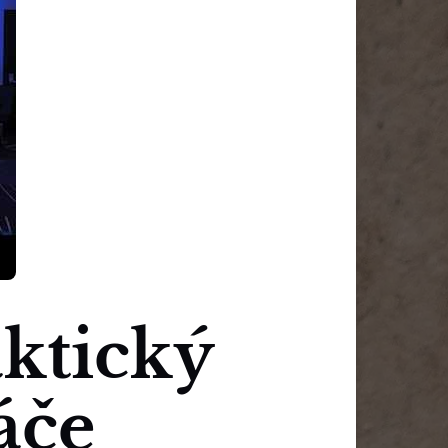
aktický
áče