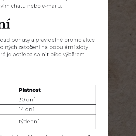
tvím chatu nebo e‑mailu.
ní
reload bonusy a pravidelné promo akce.
olných zatočení na populární sloty.
ré je potřeba splnit před výběrem
Platnost
30 dní
14 dní
týdenní