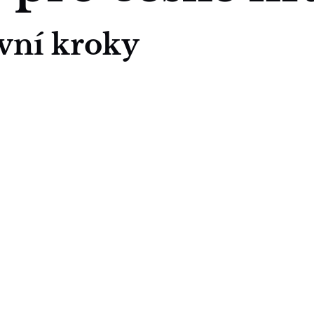
rvní kroky