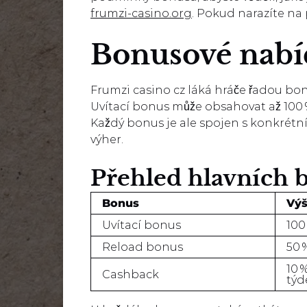
frumzi-casino.org
. Pokud narazíte na
Bonusové nabí
Frumzi casino cz láká hráče řadou bon
Uvítací bonus může obsahovat až 100 %
Každý bonus je ale spojen s konkrétn
výher.
Přehled hlavních 
Bonus
Vý
Uvítací bonus
100
Reload bonus
50 
10 
Cashback
týd