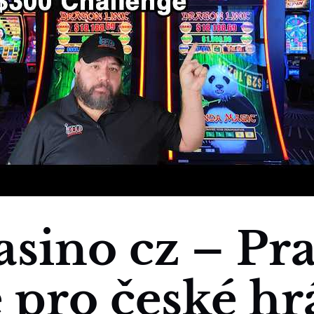
sino cz – Pr
 pro české hr