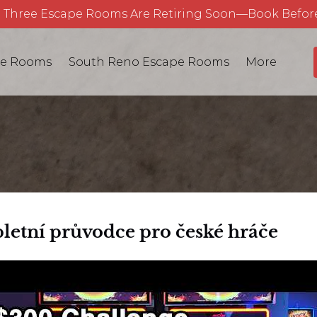
! Three Escape Rooms Are Retiring Soon—Book Before
Open More
pe Rooms
South Reno Escape Rooms
More
Menu
letní průvodce pro české hráče