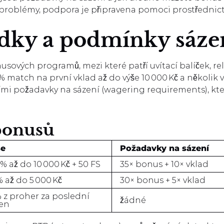
 problémy, podpora je připravena pomoci prostřednic
dky a podmínky sáze
usových programů, mezi které patří uvítací balíček, 
 match na první vklad až do výše 10 000 Kč a několik v
ími požadavky na sázení (wagering requirements), kte
bonusů
še
Požadavky na sázení
 % až do 10 000 Kč + 50 FS
35× bonus + 10× vklad
% až do 5 000 Kč
30× bonus + 5× vklad
% z proher za poslední
žádné
en