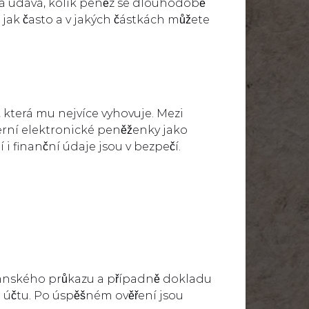
rá udává, kolik peněz se dlouhodobě
, jak často a v jakých částkách můžete
, která mu nejvíce vyhovuje. Mezi
derní elektronické peněženky jako
i finanční údaje jsou v bezpečí.
čanského průkazu a případně dokladu
el účtu. Po úspěšném ověření jsou