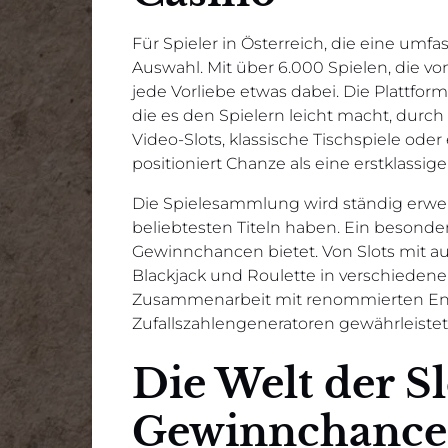
Für Spieler in Österreich, die eine um
Auswahl. Mit über 6.000 Spielen, die v
jede Vorliebe etwas dabei. Die Plattfo
die es den Spielern leicht macht, durch
Video-Slots, klassische Tischspiele oder
positioniert Chanze als eine erstklassig
Die Spielesammlung wird ständig erweit
beliebtesten Titeln haben. Ein besonde
Gewinnchancen bietet. Von Slots mit au
Blackjack und Roulette in verschiedenen
Zusammenarbeit mit renommierten Entwic
Zufallszahlengeneratoren gewährleistet
Die Welt der Sl
Gewinnchanc