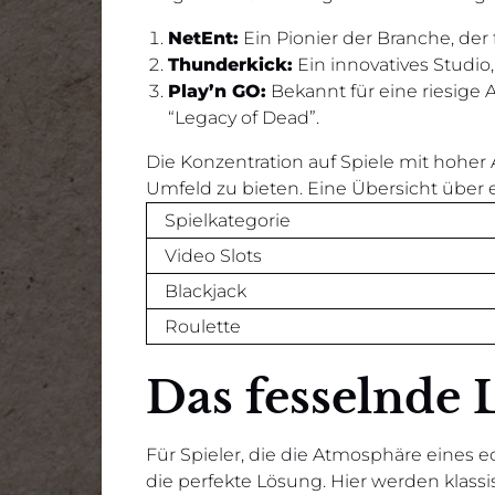
NetEnt:
Ein Pionier der Branche, der 
Thunderkick:
Ein innovatives Studio,
Play’n GO:
Bekannt für eine riesige 
“Legacy of Dead”.
Die Konzentration auf Spiele mit hoher A
Umfeld zu bieten. Eine Übersicht über e
Spielkategorie
Video Slots
Blackjack
Roulette
Das fesselnde 
Für Spieler, die die Atmosphäre eines 
die perfekte Lösung. Hier werden klassi