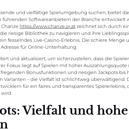
fassende und vielfältige Spielumgebung suchen, bietet 
on führenden Softwareanbietern der Branche entwickelt
rm Chanze
https://www.chanze.or.at
zeichnet sich durch ei
 die riesige Bibliothek zu navigieren und ihre Lieblings
 ein fesselndes Live-Casino-Erlebnis. Die schiere Menge u
e Adresse für Online-Unterhaltung.
ert und aktualisiert, um sicherzustellen, dass die Spi
rer Fokus liegt auf Spielen mit hoher Auszahlungsquote 
fregenden Bonusfunktionen und riesigen Jackpots bis hi
 Varianten – die Vielfalt ist schlichtweg überwältigend. 
klern für ein faires und transparentes Spielerlebnis, 
 wird.
ots: Vielfalt und hohe
en