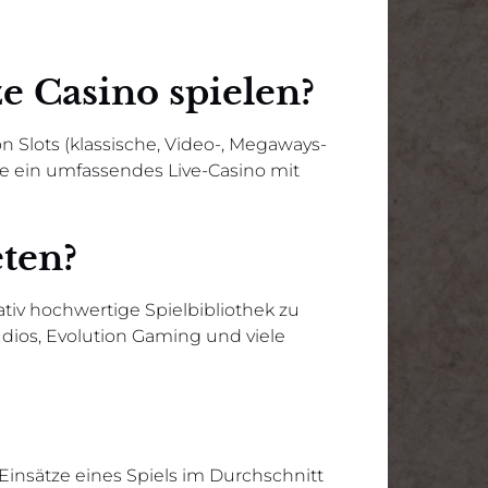
e Casino spielen?
 Slots (klassische, Video-, Megaways-
wie ein umfassendes Live-Casino mit
eten?
tiv hochwertige Spielbibliothek zu
dios, Evolution Gaming und viele
n Einsätze eines Spiels im Durchschnitt