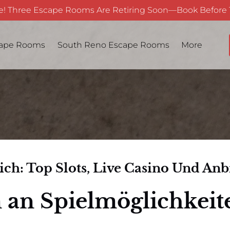
e! Three Escape Rooms Are Retiring Soon—Book Before 
Open More
cape Rooms
South Reno Escape Rooms
More
Menu
ich: Top Slots, Live Casino Und Anb
 an Spielmöglichkei