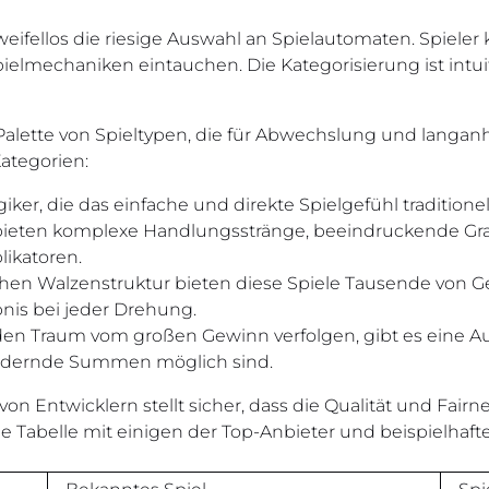
eifellos die riesige Auswahl an Spielautomaten. Spieler 
lmechaniken eintauchen. Die Kategorisierung ist intuit
 Palette von Spieltypen, die für Abwechslung und langanh
ategorien:
iker, die das einfache und direkte Spielgefühl traditione
bieten komplexe Handlungsstränge, beeindruckende Graf
likatoren.
chen Walzenstruktur bieten diese Spiele Tausende von
nis bei jeder Drehung.
 den Traum vom großen Gewinn verfolgen, gibt es eine A
ändernde Summen möglich sind.
on Entwicklern stellt sicher, dass die Qualität und Fairn
e Tabelle mit einigen der Top-Anbieter und beispielhaft