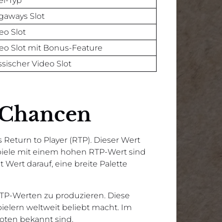
el-Typ
aways Slot
eo Slot
eo Slot mit Bonus-Feature
ssischer Video Slot
e Chancen
 Return to Player (RTP). Dieser Wert
 Spiele mit einem hohen RTP-Wert sind
Wert darauf, eine breite Palette
RTP-Werten zu produzieren. Diese
ielern weltweit beliebt macht. Im
oten bekannt sind.