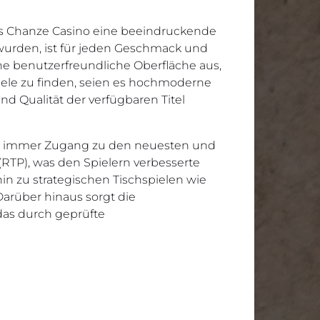
das Chanze Casino eine beeindruckende
 wurden, ist für jeden Geschmack und
ne benutzerfreundliche Oberfläche aus,
spiele zu finden, seien es hochmoderne
nd Qualität der verfügbaren Titel
eler immer Zugang zu den neuesten und
(RTP), was den Spielern verbesserte
n zu strategischen Tischspielen wie
Darüber hinaus sorgt die
das durch geprüfte