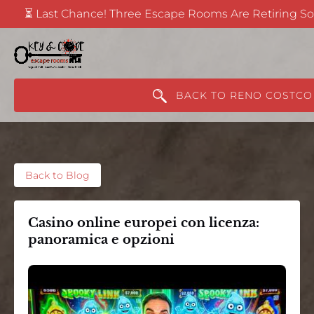
⏳ Last Chance! Three Escape Rooms Are Retiring S
Skip to primary navigation
Skip to content
Skip to footer
(opens
in
new
window)
BACK TO RENO COSTC
Back to Blog
Casino online europei con licenza:
panoramica e opzioni