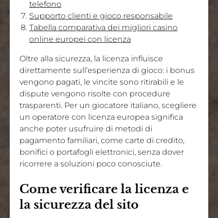
telefono
Supporto clienti e gioco responsabile
Tabella comparativa dei migliori casino
online europei con licenza
Oltre alla sicurezza, la licenza influisce
direttamente sull’esperienza di gioco: i bonus
vengono pagati, le vincite sono ritirabili e le
dispute vengono risolte con procedure
trasparenti. Per un giocatore italiano, scegliere
un operatore con licenza europea significa
anche poter usufruire di metodi di
pagamento familiari, come carte di credito,
bonifici o portafogli elettronici, senza dover
ricorrere a soluzioni poco conosciute.
Come verificare la licenza e
la sicurezza del sito