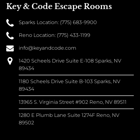
Key & Code Escape Rooms
Sparks Location: (775) 683-9900
Reno Location: (775) 433-1199
info@keyandcode.com
1420 Scheels Drive Suite E-108 Sparks, NV
89434
1180 Scheels Drive Suite B-103 Sparks, NV
89434
13965 S. Virginia Street #902 Reno, NV 89511
1280 E Plumb Lane Suite 1274F Reno, NV
89502