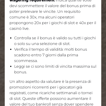
wagering requirement
indica quante volte
devi scommettere il valore del bonus prima di
poter prelevare le vincite. Un requisito
comune è 30x, ma alcuni operatori
propongono 20x per i giochi di slot e 40x per il
casinò live.
Controlla se il bonus è valido su tutti i giochi
o solo su una selezione di slot.
Verifica il tempo di validità: molti bonus
scadono entro 7 giorni dalla prima
scommessa.
Leggi se ci sono limiti di vincita massima sul
bonus.
Un altro aspetto da valutare è la presenza di
promozioni ricorrenti per i giocatori già
registrati, come ricariche settimanali o tornei
di slot. Queste offerte possono aumentare il
valore del tuo bankroll senza dover spendere