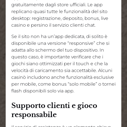
gratuitamente dagli store ufficiali. Le app
replicano quasi tutte le funzionalità del sito
desktop: registrazione, deposito, bonus, live
casino e persino il servizio clienti chat.
Se il sito non ha un’app dedicata, di solito è
disponibile una versione “responsive” che si
adatta allo schermo del tuo dispositivo. In
questo caso, è importante verificare che i
giochi siano ottimizzati per il touch e che la
velocità di caricamento sia accettabile. Alcuni
casinò includono anche funzionalità esclusive
per mobile, come bonus “solo mobile” o tornei
flash disponibili solo via app.
Supporto clienti e gioco
responsabile