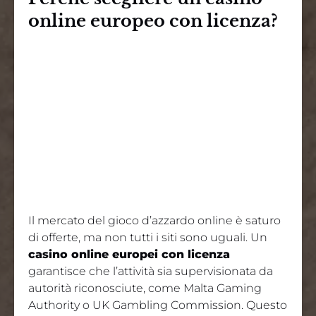
online europeo con licenza?
Il mercato del gioco d’azzardo online è saturo
di offerte, ma non tutti i siti sono uguali. Un
casino online europei con licenza
garantisce che l’attività sia supervisionata da
autorità riconosciute, come Malta Gaming
Authority o UK Gambling Commission. Questo