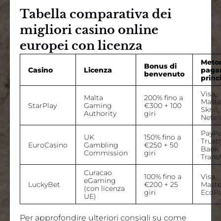
Tabella comparativa dei
migliori casino online
europei con licenza
Metod
Bonus di
Casino
Licenza
paga
benvenuto
princ
Visa,
Malta
200% fino a
Maste
StarPlay
Gaming
€300 + 100
Skrill,
Authority
giri
Netel
PayPa
UK
150% fino a
Trustl
EuroCasino
Gambling
€250 + 50
Bank
Commission
giri
Trans
Curacao
100% fino a
Visa,
eGaming
LuckyBet
€200 + 25
Maste
(con licenza
giri
EcoP
UE)
Per approfondire ulteriori consigli su come