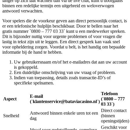
langer op zich laat wachten dan via de live chat, kunt u doorgaans
binnen een redelijke termijn een uitgebreid en weloverwogen
antwoord verwachten.
Voor spelers die de voorkeur geven aan direct persoonlijk contact, is
er een telefonische hulplijn beschikbaar. Door te bellen naar het
gratis nummer `0800 – 777 03 33` kunt u een medewerker spreken.
Dit is bijzonder nuttig voor urgente problemen of voor vragen die
lastig in tekst zijn uit te leggen. Een direct gesprek kan vaak snel
voor opheldering zorgen. Voordat u belt, is het handig om bepaalde
informatie bij de hand te hebben.
Uw gebruikersnaam en/of het e-mailadres dat aan uw account
is gekoppeld.
Een duidelijke omschrijving van uw vraag of probleem.
Indien van toepassing, details zoals transactie-ID’s of
specifieke spelnamen.
Telefoon
E-mail
Aspect
(`0800 – 777
(`
klantenservice@bataviacasino.nl
`)
03 33`)
Direct contact
Antwoord binnen enkele uren tot een
Snelheid
(binnen
dag
openingstijden)
Geschikt voor
Ideaal voor gedetailleerde, complexe