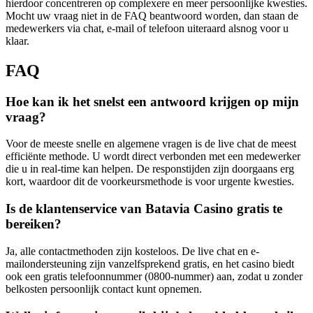
hierdoor concentreren op complexere en meer persoonlijke kwesties.
Mocht uw vraag niet in de FAQ beantwoord worden, dan staan de
medewerkers via chat, e-mail of telefoon uiteraard alsnog voor u
klaar.
FAQ
Hoe kan ik het snelst een antwoord krijgen op mijn
vraag?
Voor de meeste snelle en algemene vragen is de live chat de meest
efficiënte methode. U wordt direct verbonden met een medewerker
die u in real-time kan helpen. De responstijden zijn doorgaans erg
kort, waardoor dit de voorkeursmethode is voor urgente kwesties.
Is de klantenservice van Batavia Casino gratis te
bereiken?
Ja, alle contactmethoden zijn kosteloos. De live chat en e-
mailondersteuning zijn vanzelfsprekend gratis, en het casino biedt
ook een gratis telefoonnummer (0800-nummer) aan, zodat u zonder
belkosten persoonlijk contact kunt opnemen.