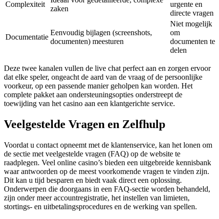
Complexiteit
urgente en
zaken
directe vragen
Niet mogelijk
Eenvoudig bijlagen (screenshots,
om
Documentatie
documenten) meesturen
documenten te
delen
Deze twee kanalen vullen de live chat perfect aan en zorgen ervoor
dat elke speler, ongeacht de aard van de vraag of de persoonlijke
voorkeur, op een passende manier geholpen kan worden. Het
complete pakket aan ondersteuningsopties onderstreept de
toewijding van het casino aan een klantgerichte service.
Veelgestelde Vragen en Zelfhulp
Voordat u contact opneemt met de klantenservice, kan het lonen om
de sectie met veelgestelde vragen (FAQ) op de website te
raadplegen. Veel online casino’s bieden een uitgebreide kennisbank
waar antwoorden op de meest voorkomende vragen te vinden zijn.
Dit kan u tijd besparen en biedt vaak direct een oplossing.
Onderwerpen die doorgaans in een FAQ-sectie worden behandeld,
zijn onder meer accountregistratie, het instellen van limieten,
stortings- en uitbetalingsprocedures en de werking van spellen.