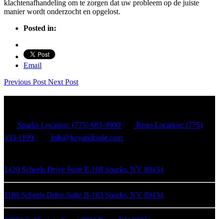
klachtenafhandeling om te zorgen dat uw probleem op de juiste
manier wordt onderzocht en opgelost.
Posted in:
Email
Previous Post
Next Post
Key & Code Escape Rooms
Sparks Location: (775) 683-9900
Reno Location: (775)
433-1199
info@keyandcode.com
1420 Scheels Drive Suite E-108 Sparks, NV 89434
1180 Scheels Drive Suite B-103 Sparks, NV 89434