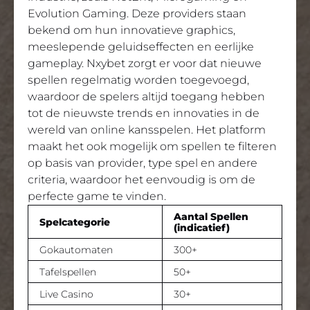
Evolution Gaming. Deze providers staan
bekend om hun innovatieve graphics,
meeslepende geluidseffecten en eerlijke
gameplay. Nxybet zorgt er voor dat nieuwe
spellen regelmatig worden toegevoegd,
waardoor de spelers altijd toegang hebben
tot de nieuwste trends en innovaties in de
wereld van online kansspelen. Het platform
maakt het ook mogelijk om spellen te filteren
op basis van provider, type spel en andere
criteria, waardoor het eenvoudig is om de
perfecte game te vinden.
Aantal Spellen
Spelcategorie
(indicatief)
Gokautomaten
300+
Tafelspellen
50+
Live Casino
30+