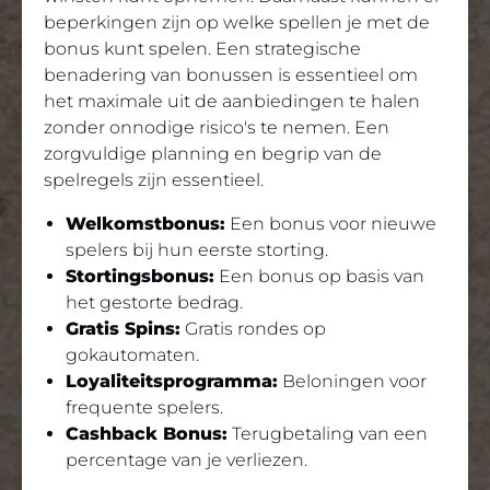
beperkingen zijn op welke spellen je met de
bonus kunt spelen. Een strategische
benadering van bonussen is essentieel om
het maximale uit de aanbiedingen te halen
zonder onnodige risico's te nemen. Een
zorgvuldige planning en begrip van de
spelregels zijn essentieel.
Welkomstbonus:
Een bonus voor nieuwe
spelers bij hun eerste storting.
Stortingsbonus:
Een bonus op basis van
het gestorte bedrag.
Gratis Spins:
Gratis rondes op
gokautomaten.
Loyaliteitsprogramma:
Beloningen voor
frequente spelers.
Cashback Bonus:
Terugbetaling van een
percentage van je verliezen.