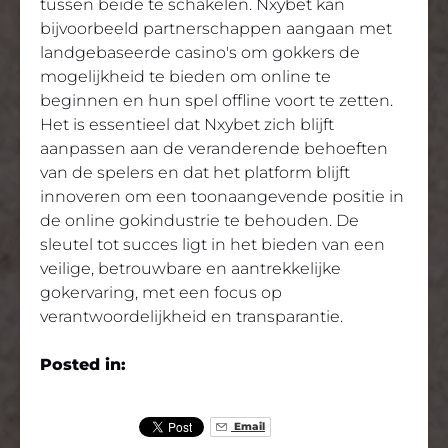
tussen beide te schakelen. Nxybet kan
bijvoorbeeld partnerschappen aangaan met
landgebaseerde casino's om gokkers de
mogelijkheid te bieden om online te
beginnen en hun spel offline voort te zetten.
Het is essentieel dat Nxybet zich blijft
aanpassen aan de veranderende behoeften
van de spelers en dat het platform blijft
innoveren om een toonaangevende positie in
de online gokindustrie te behouden. De
sleutel tot succes ligt in het bieden van een
veilige, betrouwbare en aantrekkelijke
gokervaring, met een focus op
verantwoordelijkheid en transparantie.
Posted in:
Email