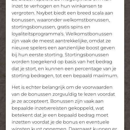
inzet te verhogen en hun winkansen te
vergroten. Nxybet biedt een breed scala aan
bonussen, waaronder welkomstbonussen,
stortingsbonussen, gratis spins en
loyaliteitsprogramma's. Welkomstbonussen
zijn vaak de meest aantrekkelijke, omdat ze
nieuwe spelers een aanzienlijke boost geven
bij hun eerste storting. Stortingsbonussen
worden toegekend op basis van het bedrag
dat je stort, en kunnen een percentage van je
storting bedragen, tot een bepaald maximum.
Het is echter belangrijk om de voorwaarden
van de bonussen zorgvuldig te lezen voordat
je ze accepteert. Bonussen zijn vaak aan
bepaalde inzetvereisten gekoppeld, wat
betekent dat je een bepaald bedrag moet
inzetten voordat je de bonus en eventuele
winsten kunt opnemen. Daarnaast kunnen er