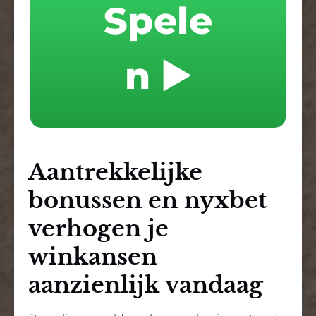
Spele
n ▶️
Aantrekkelijke
bonussen en nyxbet
verhogen je
winkansen
aanzienlijk vandaag