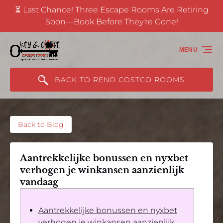
⏳ Last Chance! Three Escape Rooms Are Retiring
Skip to primary navigation
Skip to content
Skip to footer
Soon—Book Before They're Gone!
(opens
in
MENU
new
window)
BACK TO RENO COSTCO ROOMS
Back to Blog
Aantrekkelijke bonussen en nyxbet
verhogen je winkansen aanzienlijk
vandaag
Aantrekkelijke bonussen en nyxbet
verhogen je winkansen aanzienlijk