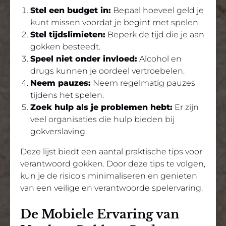
Stel een budget in:
Bepaal hoeveel geld je
kunt missen voordat je begint met spelen.
Stel tijdslimieten:
Beperk de tijd die je aan
gokken besteedt.
Speel niet onder invloed:
Alcohol en
drugs kunnen je oordeel vertroebelen.
Neem pauzes:
Neem regelmatig pauzes
tijdens het spelen.
Zoek hulp als je problemen hebt:
Er zijn
veel organisaties die hulp bieden bij
gokverslaving.
Deze lijst biedt een aantal praktische tips voor
verantwoord gokken. Door deze tips te volgen,
kun je de risico's minimaliseren en genieten
van een veilige en verantwoorde spelervaring.
De Mobiele Ervaring van