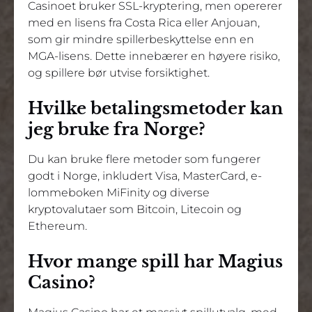
Casinoet bruker SSL-kryptering, men opererer
med en lisens fra Costa Rica eller Anjouan,
som gir mindre spillerbeskyttelse enn en
MGA-lisens. Dette innebærer en høyere risiko,
og spillere bør utvise forsiktighet.
Hvilke betalingsmetoder kan
jeg bruke fra Norge?
Du kan bruke flere metoder som fungerer
godt i Norge, inkludert Visa, MasterCard, e-
lommeboken MiFinity og diverse
kryptovalutaer som Bitcoin, Litecoin og
Ethereum.
Hvor mange spill har Magius
Casino?