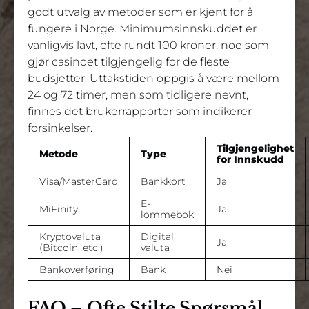
godt utvalg av metoder som er kjent for å
fungere i Norge. Minimumsinnskuddet er
vanligvis lavt, ofte rundt 100 kroner, noe som
gjør casinoet tilgjengelig for de fleste
budsjetter. Uttakstiden oppgis å være mellom
24 og 72 timer, men som tidligere nevnt,
finnes det brukerrapporter som indikerer
forsinkelser.
Tilgjengelighet
Metode
Type
for Innskudd
Visa/MasterCard
Bankkort
Ja
E-
MiFinity
Ja
lommebok
Kryptovaluta
Digital
Ja
(Bitcoin, etc.)
valuta
Bankoverføring
Bank
Nei
FAQ – Ofte Stilte Spørsmål