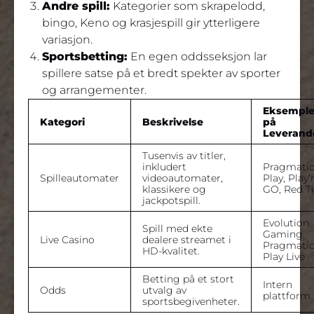
Andre spill:
Kategorier som skrapelodd,
bingo, Keno og krasjespill gir ytterligere
variasjon.
Sportsbetting:
En egen oddsseksjon lar
spillere satse på et bredt spekter av sporter
og arrangementer.
Eksemple
Kategori
Beskrivelse
på
Leverand
Tusenvis av titler,
inkludert
Pragmati
Spilleautomater
videoautomater,
Play, Play’
klassikere og
GO, Red T
jackpotspill.
Evolution
Spill med ekte
Gaming,
Live Casino
dealere streamet i
Pragmati
HD-kvalitet.
Play Live
Betting på et stort
Intern
Odds
utvalg av
plattform
sportsbegivenheter.