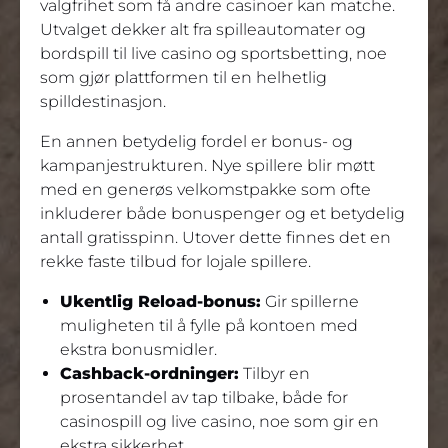
valgfrihet som få andre casinoer kan matche.
Utvalget dekker alt fra spilleautomater og
bordspill til live casino og sportsbetting, noe
som gjør plattformen til en helhetlig
spilldestinasjon.
En annen betydelig fordel er bonus- og
kampanjestrukturen. Nye spillere blir møtt
med en generøs velkomstpakke som ofte
inkluderer både bonuspenger og et betydelig
antall gratisspinn. Utover dette finnes det en
rekke faste tilbud for lojale spillere.
Ukentlig Reload-bonus:
Gir spillerne
muligheten til å fylle på kontoen med
ekstra bonusmidler.
Cashback-ordninger:
Tilbyr en
prosentandel av tap tilbake, både for
casinospill og live casino, noe som gir en
ekstra sikkerhet.