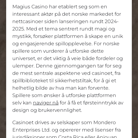
Magius Casino har etablert seg som en
interessant aktør på det norske markedet for
nettcasinoer siden lanseringen rundt 2024-
2025. Med et tema sentrert rundt magi og
mystikk, forsøker plattformen å skape en unik
og engasjerende spillopplevelse. For norske
spillere som vurderer å utforske dette
universet, er det viktig å veie både fordeler og
ulemper. Denne gjennomgangen tar for seg
de mest sentrale aspektene ved casinoet, fra
spillbiblioteket til sikkerhetstiltak, for å gi et
helhetlig bilde av hva man kan forvente.
Spillere som ønsker å utforske plattformen
selv kan
naviger nå
for å få et førsteinntrykk av
design og brukervennlighet.
Casinoet drives av selskaper som Mondero
Enterprises Ltd. og opererer med lisenser fra
jurisdiksjoner som Costa Rica eller Anjouan.