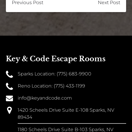
Previous Post
Next Post
Key & Code Escape Rooms
Sparks Location: (775) 683-9900
Reno Location: (775) 433-1199
info@keyandcode.com
1420 Scheels Drive Suite E-108 Sparks, NV
89434
1180 Scheels Drive Suite B-103 Sparks, NV