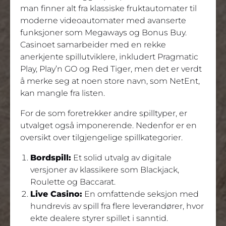
man finner alt fra klassiske fruktautomater til
moderne videoautomater med avanserte
funksjoner som Megaways og Bonus Buy.
Casinoet samarbeider med en rekke
anerkjente spillutviklere, inkludert Pragmatic
Play, Play’n GO og Red Tiger, men det er verdt
å merke seg at noen store navn, som NetEnt,
kan mangle fra listen.
For de som foretrekker andre spilltyper, er
utvalget også imponerende. Nedenfor er en
oversikt over tilgjengelige spillkategorier.
Bordspill:
Et solid utvalg av digitale
versjoner av klassikere som Blackjack,
Roulette og Baccarat.
Live Casino:
En omfattende seksjon med
hundrevis av spill fra flere leverandører, hvor
ekte dealere styrer spillet i sanntid.