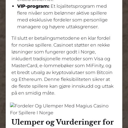
VIP-program:
Et lojalitetsprogram med
flere nivåer som belønner aktive spillere
med eksklusive fordeler som personlige
managere og høyere uttaksgrenser.
Til slutt er betalingsmetodene en klar fordel
for norske spillere. Casinoet støtter en rekke
løsninger som fungerer godt i Norge,
inkludert tradisjonelle metoder som Visa og
MasterCard, e-lommebøker som MiFinity, og
et bredt utvalg av kryptovalutaer som Bitcoin
og Ethereum. Denne fleksibiliteten sikrer at
de fleste spillere kan gjøre innskudd og uttak
på en smidig måte.
Ulemper og Vurderinger for